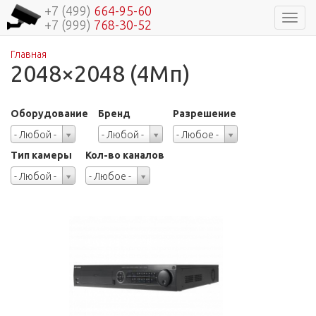
+7 (499)
664-95-60
Навиг
+7 (999)
768-30-52
Главная
Вы здесь
2048×2048 (4Мп)
Оборудование
Бренд
Разрешение
Оборудование
Бренд
Разрешение
- Любой -
- Любой -
- Любое -
Тип камеры
Кол-во каналов
Тип
Кол-
- Любой -
- Любое -
камеры
во
каналов