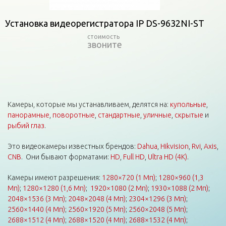
Установка видеорегистратора IP DS-9632NI-ST
звоните
Камеры, которые мы устанавливаем, делятся на:
купольные
,
панорамные
,
поворотные
,
стандартные
,
уличные
,
скрытые
и
рыбий глаз
.
Это видеокамеры известных брендов:
Dahua
,
Hikvision
,
Rvi
,
Axis
,
CNB
. Они бывают форматами:
HD
,
Full HD
,
Ultra HD (4K)
.
Камеры имеют разрешения:
1280×720 (1 Мп)
;
1280×960 (1,3
Мп)
;
1280×1280 (1,6 Мп)
;
1920×1080 (2 Мп)
;
1930×1088 (2 Мп)
;
2048×1536 (3 Мп)
;
2048×2048 (4 Мп)
;
2304×1296 (3 Мп)
;
2560×1440 (4 Мп)
;
2560×1920 (5 Мп)
;
2560×2048 (5 Мп)
;
2688×1512 (4 Мп)
;
2688×1520 (4 Мп)
;
2688×1532 (4 Мп)
;