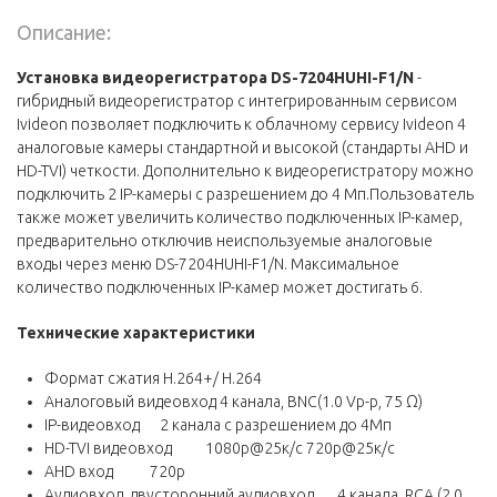
Описание:
Установка видеорегистратора DS-7204HUHI-F1/N
-
гибридный видеорегистратор с интегрированным сервисом
Ivideon позволяет подключить к облачному сервису Ivideon 4
аналоговые камеры стандартной и высокой (стандарты AHD и
HD-TVI) четкости. Дополнительно к видеорегистратору можно
подключить 2 IP-камеры с разрешением до 4 Мп.Пользователь
также может увеличить количество подключенных IP-камер,
предварительно отключив неиспользуемые аналоговые
входы через меню DS-7204HUHI-F1/N. Максимальное
количество подключенных IP-камер может достигать 6.
Технические характеристики
Формат сжатия H.264+/ H.264
Аналоговый видеовход 4 канала, BNC(1.0 Vp-p, 75 Ω)
IP-видеовход 2 канала с разрешением до 4Мп
HD-TVI видеовход 1080р@25к/с 720p@25к/с
AHD вход 720р
Аудиовход, двусторонний аудиовход 4 канала, RCA (2.0