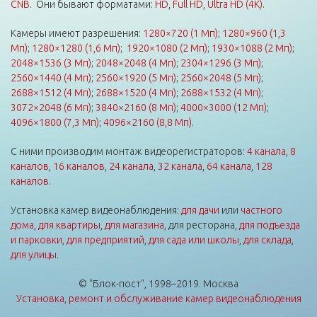
CNB
. Они бывают форматами:
HD
,
Full HD
,
Ultra HD (4K)
.
Камеры имеют разрешения:
1280×720 (1 Мп)
;
1280×960 (1,3
Мп)
;
1280×1280 (1,6 Мп)
;
1920×1080 (2 Мп)
;
1930×1088 (2 Мп)
;
2048×1536 (3 Мп)
;
2048×2048 (4 Мп)
;
2304×1296 (3 Мп)
;
2560×1440 (4 Мп)
;
2560×1920 (5 Мп)
;
2560×2048 (5 Мп)
;
2688×1512 (4 Мп)
;
2688×1520 (4 Мп)
;
2688×1532 (4 Мп)
;
3072×2048 (6 Мп)
;
3840×2160 (8 Мп)
;
4000×3000 (12 Мп)
;
4096×1800 (7,3 Мп)
;
4096×2160 (8,8 Мп)
.
С ними производим монтаж видеорегистраторов:
4 канала
,
8
каналов
,
16 каналов
,
24 канала
,
32 канала
,
64 канала
,
128
каналов
.
Установка камер видеонаблюдения:
для дачи
или
частного
дома
,
для квартиры
,
для магазина
, для ресторана,
для подъезда
и парковки
,
для предприятий
,
для сада или школы
,
для склада
,
для улицы
.
© "Блок-пост", 1998–2019. Москва
Установка, ремонт и обслуживание камер видеонаблюдения