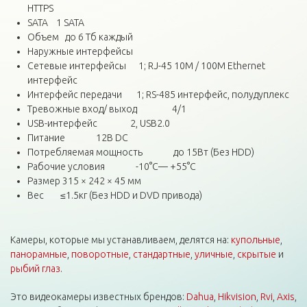
HTTPS
SATA 1 SATA
Объем до 6 Тб каждый
Наружные интерфейсы
Сетевые интерфейсы 1; RJ-45 10M / 100M Ethernet
интерфейс
Интерфейс передачи 1; RS-485 интерфейс, полудуплекс
Тревожные вход/ выход 4/1
USB-интерфейс 2, USB2.0
Питание 12В DC
Потребляемая мощность до 15Вт (Без HDD)
Рабочие условия -10°C— +55°C
Размер 315 × 242 × 45 мм
Вес ≤1.5кг (Без HDD и DVD привода)
Камеры, которые мы устанавливаем, делятся на:
купольные
,
панорамные
,
поворотные
,
стандартные
,
уличные
,
скрытые
и
рыбий глаз
.
Это видеокамеры известных брендов:
Dahua
,
Hikvision
,
Rvi
,
Axis
,