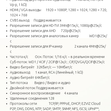
Vp-p, 1 kΩ)
HDMI / VGA выходы 1920 × 1080P, 1280 × 1024, 1280 × 720,
1024 × 768
CVBS выход Поддерживается
Разрешение записи для HD-TVI 3Мп@15к/с, 1080p@25к/с
Разрешение записи для AHD 720p@25к/с
Разрешение записи для аналоговых камер WD1@25к/
с
Разрешение записи для IP-камер 2 канала 4Мп@25к/
с
Частота к/с Осн. Поток: 1/16 к/с ~ в реальном времени
Суб-поток: WD1 / 4CIF / 2CIF@12к/с ; CIF/QVGA/QCIF@25к/с
Видео битрейт 32Кбит/с — 10Мбит/с
Аудиовыход 1 канал, RCA (Линейный, 1 kΩ)
Аудио битрейт 64Кбит/с
Тип потока Видео / Видео и аудио
Двойной поток Поддерживается
Синхронное воспроизведение 4 канала
Удаленные соединения 128
Протоколы сети TCP/IP, PPPoE, DHCP, EZVIZ Cloud
P2P, DNS, DDNS, NTP, SADP, SMTP, SNMP, NFS, iSCSI, UPnP™,