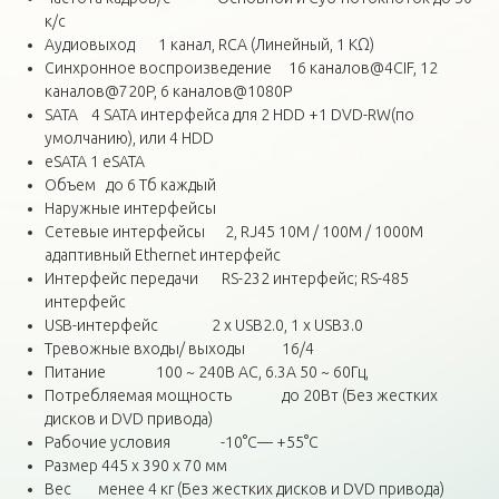
к/с
Аудиовыход 1 канал, RCA (Линейный, 1 KΩ)
Синхронное воспроизведение 16 каналов@4CIF, 12
каналов@720P, 6 каналов@1080P
SATA 4 SATA интерфейса для 2 HDD +1 DVD-RW(по
умолчанию), или 4 HDD
eSATA 1 eSATA
Объем до 6 Тб каждый
Наружные интерфейсы
Сетевые интерфейсы 2, RJ45 10M / 100M / 1000M
адаптивный Ethernet интерфейс
Интерфейс передачи RS-232 интерфейс; RS-485
интерфейс
USB-интерфейс 2 х USB2.0, 1 х USB3.0
Тревожные входы/ выходы 16/4
Питание 100 ~ 240В AC, 6.3A 50 ~ 60Гц,
Потребляемая мощность до 20Вт (Без жестких
дисков и DVD привода)
Рабочие условия -10°C— +55°C
Размер 445 x 390 x 70 мм
Вес менее 4 кг (Без жестких дисков и DVD привода)