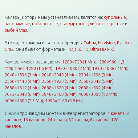
Камеры, которые мы устанавливаем, делятся на:
купольные
,
панорамные
,
поворотные
,
стандартные
,
уличные
,
скрытые
и
рыбий глаз
.
Это видеокамеры известных брендов:
Dahua
,
Hikvision
,
Rvi
,
Axis
,
CNB
. Они бывают форматами:
HD
,
Full HD
,
Ultra HD (4K)
.
Камеры имеют разрешения:
1280×720 (1 Мп)
;
1280×960 (1,3
Мп)
;
1280×1280 (1,6 Мп)
;
1920×1080 (2 Мп)
;
1930×1088 (2 Мп)
;
2048×1536 (3 Мп)
;
2048×2048 (4 Мп)
;
2304×1296 (3 Мп)
;
2560×1440 (4 Мп)
;
2560×1920 (5 Мп)
;
2560×2048 (5 Мп)
;
2688×1512 (4 Мп)
;
2688×1520 (4 Мп)
;
2688×1532 (4 Мп)
;
3072×2048 (6 Мп)
;
3840×2160 (8 Мп)
;
4000×3000 (12 Мп)
;
4096×1800 (7,3 Мп)
;
4096×2160 (8,8 Мп)
.
С ними производим монтаж видеорегистраторов:
4 канала
,
8
каналов
,
16 каналов
,
24 канала
,
32 канала
,
64 канала
,
128
каналов
.