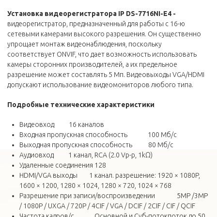
Установка видеорегистратора IP DS-7716NI-E4 -
видеорегистратор, предназначенный для работы с 16-ю
сетевыми камерами высокого разрешения. Он существенно
упрощает монтаж видеонаблюдения, поскольку
соответствует ONVIF, что дает возможность использовать
камеры сторонних производителей, а их предельное
разрешение может составлять 5 Мп. Видеовыходы VGA/HDMI
допускают использование видеомониторов любого типа.
Подробные технические характеристики
Видеовход 16 каналов
Входная пропускная способность 100 Мб/с
Выходная пропускная способность 80 Мб/с
Аудиовход 1 канал, RCA (2.0 Vp-p, 1kΩ)
Удаленные соединения 128
HDMI/VGA выходы 1 канал. разрешение: 1920 × 1080P,
1600 × 1200, 1280 × 1024, 1280 × 720, 1024 × 768
Разрешение при записи/воспроизведении 5MP /3MP
/ 1080P / UXGA / 720P / 4CIF / VGA / DCIF / 2CIF / CIF / QCIF
Частота кадров/с Основной и Суб-потокпоток до 50