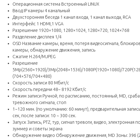
Операционная система Встроенный LINUX
Ввод IP камеры 4 канальный
Двухсторонняя беседа 1 канал входа, 1 канал выхода, RCA
Интерфейс 1 HDMI,1 VGA
Разрешение 1920×1080, 1280×1024, 1280×720, 1024×768
Разделение дисплея 1/4
OSD Название камеры, время, потеря видеосигнала, блокиро
камеры, обнаружение движения, запись
Сжатие H.264/MJPEG
Разрешение
5Mp(2560×1920)/3Mp(2048×1536)/1080P(1920×1080)/720P(12
(704×576/704×480)
Скорость записи 80 Мбит/с
Скорость передачи 48~ 8192 Кбит/с
Режим записи Ручной, по расписанию, постоянный, MD, сраб
тревожного сигнала, стоп
1~120 мин. (по умолчанию: 60 минут), предварительная запись:
сек, после записи: 10 ~ 300 сек.
Запуск Запись, PTZ, тур, сигнал тревоги, видео, электронная по
зуммер и советы экрана
Обнаружение видео Обнаружение движения, MD Зоны: 396 (22