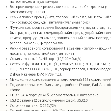
потеря видео и пауза камеры
Воспроизведение и резервное копирование Синхронизация
воспроизведения 1/4
Режим поиска Время / Дата, тревожный сигнал, MD и точный п
точностью до секунды), интеллектуальный поиск
Функция воспроизведения Воспроизведение, пауза, стоп, пе
быстрая, медленная, следующий файл, предыдущий файл, сл
камера, предыдущая камера, полноэкранный режим, повтор,
резервной копии, цифровой зум.
Режим резервного копирования На съемный запоминающий 
носитель, по локальной сети, интернет
Локальная сеть 1 RJ-45 порт (10/100Мбит/c)
Сетевые функции HTTP, TCP/IP, IPv4/IPv6, UPNP, RTSP, UDP, SMTP,
DNS, IP Filter, PPPOE, DDNS, FTP, сервер тревоги, IP поиск (под
Dahua IP камера, DVR, NVS и т.д.),
Макс. кол-во. одновременных подключений 128 подключени
Поддерживаемые мобильные устройства iPhone, iPad, Androi
Phone
HDD 1 SATA порт, до 4Tб Вспомогательный интерфейс
USB 2 разъема (2 расположенный сзади), USB2.0
Источник питания DC12V/2A
Потребляемая мощность 10W(без жесткого диска)