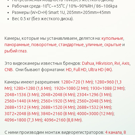
Рабочая среда -10°C~+55°C / 10%~90%RH / 86~106kpa
Размеры (W×D×H) Smart 1U, 205mm×205mm×45mm
Вес 0.5 кг (без жесткого диска).
Камеры, которые мы устанавливаем, делятся на:
купольные
,
панорамные
,
поворотные
,
стандартные
,
уличные
,
скрытые
и
рыбий глаз
.
Это видеокамеры известных брендов:
Dahua
,
Hikvision
,
Rvi
,
Axis
,
CNB
. Они бывают форматами:
HD
,
Full HD
,
Ultra HD (4K)
.
Камеры имеют разрешения:
1280×720 (1 Мп)
;
1280×960 (1,3
Мп)
;
1280×1280 (1,6 Мп)
;
1920×1080 (2 Мп)
;
1930×1088 (2 Мп)
;
2048×1536 (3 Мп)
;
2048×2048 (4 Мп)
;
2304×1296 (3 Мп)
;
2560×1440 (4 Мп)
;
2560×1920 (5 Мп)
;
2560×2048 (5 Мп)
;
2688×1512 (4 Мп)
;
2688×1520 (4 Мп)
;
2688×1532 (4 Мп)
;
3072×2048 (6 Мп)
;
3840×2160 (8 Мп)
;
4000×3000 (12 Мп)
;
4096×1800 (7,3 Мп)
;
4096×2160 (8,8 Мп)
.
С ними производим монтаж видеорегистраторов:
4 канала
,
8