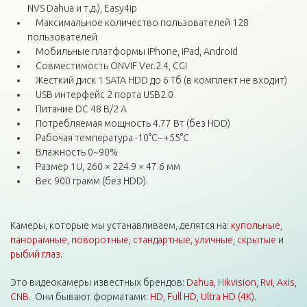
NVS Dahua и т.д.), Easy4ip
Максимальное количество пользователей 128
пользователей
Мобильные платформы iPhone, iPad, Android
Совместимость ONVIF Ver.2.4, CGI
Жесткий диск 1 SATA HDD до 6 Тб (в комплект не входит)
USB интерфейс 2 порта USB2.0
Питание DC 48 В/2 A
Потребляемая мощность 4.77 Вт (без HDD)
Рабочая температура -10°C~+55°C
Влажность 0~90%
Размер 1U, 260 × 224.9 × 47.6 мм
Вес 900 грамм (без HDD).
Камеры, которые мы устанавливаем, делятся на:
купольные
,
панорамные
,
поворотные
,
стандартные
,
уличные
,
скрытые
и
рыбий глаз
.
Это видеокамеры известных брендов:
Dahua
,
Hikvision
,
Rvi
,
Axis
,
CNB
. Они бывают форматами:
HD
,
Full HD
,
Ultra HD (4K)
.