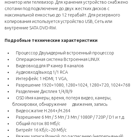
монитор или телевизор. Для хранения устройство снабжено
слотами под подключение до двух жестких дисков с
максимальной емкостью до 12 терабайт. Для резервного
копирования используется устройство USB, Сеть или
внутренние SATA DVD-RW.
Подробные технические
характеристики
Процессор Двуъядерный встроенный процессор
Операционная система Встроенная LINUX
Видеовход для IP камер 8 каналов
Аудиовход/выход 1/1 RCA
Интерфейс 1 HDMI, 1 VGA,
Разрешение 1920×1080, 1280×1024, 1280×720, 1024×768
Разделение Дисплея 1/4/8/9
OSD Имя камеры, время, потеря видео, камеры,
блокировки, обнаружение движения, запись
Видеосжатие H.264+/H.264
Разрешение 6 Мп / 5 Mп / 3 Mп / 1080P / 720P / D1 и т.д.
Общий поток 80 Mб/с
Битрейт 16 Kб/с~20 Мб/с
Режим записи Ручной, по расписанию (непрерывный),