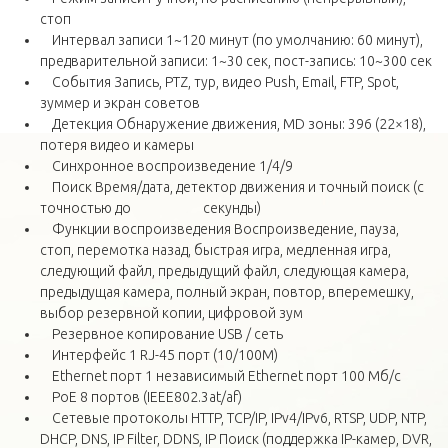
стоп
Интервал записи 1~120 минут (по умолчанию: 60 минут),
предварительной записи: 1~30 сек, пост-запись: 10~300 сек
События Запись, PTZ, тур, видео Push, Email, FTP, Spot,
зуммер и экран советов
Детекция Обнаружение движения, MD зоны: 396 (22×18),
потеря видео и камеры
Синхронное воспроизведение 1/4/9
Поиск Время/дата, детектор движения и точный поиск (с
точностью до секунды)
Функции воспроизведения Воспроизведение, пауза,
стоп, перемотка назад, быстрая игра, медленная игра,
следующий файл, предыдущий файл, следующая камера,
предыдущая камера, полный экран, повтор, вперемешку,
выбор резервной копии, цифровой зум
Резервное копирование USB / сеть
Интерфейс 1 RJ-45 порт (10/100M)
Ethernet порт 1 независимый Ethernet порт 100 Mб/с
РоЕ 8 портов (IEEE802.3at/af)
Сетевые протоколы HTTP, TCP/IP, IPv4/IPv6, RTSP, UDP, NTP,
DHCP, DNS, IP Filter, DDNS, IP Поиск (поддержка IP-камер, DVR,