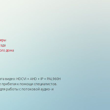
тиры
зда
ого дома
та видео: HDCVI + AHD + IP + PAL960H
е прибегая к помощи специалистов.
для работы с потоковой аудио- и