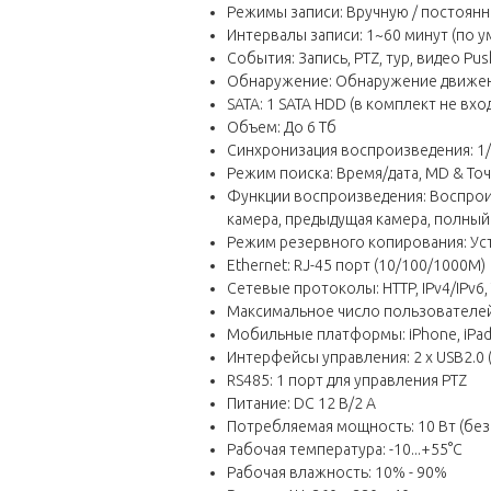
Режимы записи: Вручную / постоянна
Интервалы записи: 1~60 минут (по ум
События: Запись, PTZ, тур, видео Push
Обнаружение: Обнаружение движения
SATA: 1 SATA HDD (в комплект не вхо
Объем: До 6 Тб
Синхронизация воспроизведения: 1
Режим поиска: Время/дата, MD & Точ
Функции воспроизведения: Воспроиз
камера, предыдущая камера, полный
Режим резервного копирования: Уст
Ethernet: RJ-45 порт (10/100/1000M)
Сетевые протоколы: HTTP, IPv4/IPv6, TC
Максимальное число пользователей
Мобильные платформы: iPhone, iPad
Интерфейсы управления: 2 х USB2.0
RS485: 1 порт для управления PTZ
Питание: DC 12 В/2 A
Потребляемая мощность: 10 Вт (без
Рабочая температура: -10...+55°С
Рабочая влажность: 10% - 90%