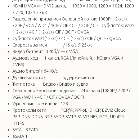
HDMI1/ VGA и HDMI2 выход 1920 × 1080, 1280 × 1024, 1280
× 720, 1024 × 768
Разрешение при записи Основной поток: 1080P (12к/с) /
720P / VGA / WD1 / 4CIF / CIF 4CIF / 2CIF / CIF , Суб-поток: WD1
(12к/с) / 4CIF (12к/с) / CIF / QCIF / QVGA
Суб-поток WD1(12к/с) / 4CIF (12к/с) / CIF / QCIF / QVGA
Скорость записи 1/16 к/с @25к/с
Видео битрейт 32Кб/с — 6Мб/с
Аудиовыход 1 канал, RCA (Линейный, 1 kΩ для VGA и
CVBS)
Аудио битрейт 64Кб/с
Дуальный поток Поддерживается
Тип потока Видео / Видео и аудио
Синхронное воспроизведение 24 канала (1080P / 720P /
VGA / WD1 / 4CIF / CIF / QVGA / QCIF)
Удаленные соединения 128
Протоколы сети TCP/IP, PPPoE, DHCP, EZVIZ Cloud
P2P, DNS, DDNS, NTP, SADP, SMTP, SNMP, NFS, iSCSI, UPnP™,
HTTPS
SATA 8 SATA
eSATA 1