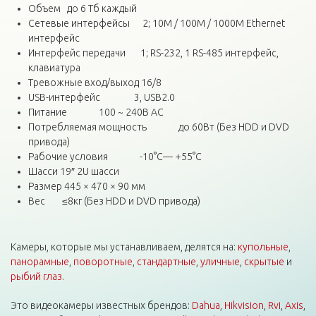
Объем до 6 Тб каждый
Сетевые интерфейсы 2; 10M / 100M / 1000М Ethernet
интерфейс
Интерфейс передачи 1; RS-232, 1 RS-485 интерфейс,
клавиатура
Тревожные вход/выход 16/8
USB-интерфейс 3, USB2.0
Питание 100 ~ 240В AC
Потребляемая мощность до 60Вт (Без HDD и DVD
привода)
Рабочие условия -10°C— +55°C
Шасси 19″ 2U шасси
Размер 445 × 470 × 90 мм
Вес ≤8кг (Без HDD и DVD привода)
Камеры, которые мы устанавливаем, делятся на:
купольные
,
панорамные
,
поворотные
,
стандартные
,
уличные
,
скрытые
и
рыбий глаз
.
Это видеокамеры известных брендов:
Dahua
,
Hikvision
,
Rvi
,
Axis
,