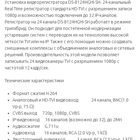
Установка видеорегистратора DS-8124HGHI-SH- 24-канальный
Real Time регистратор стандарта HD-TVI с разрешением записи
1080p и возможностью подключения до 32 IP-каналов.
Регистратор на 24 канала DS-8124HGHI-SH работает в режиме
тригибрид. Он подходит для постепенной модернизации
устаревших систем с переводом их на технологию высокой
чёткости TVI или на IP. Также с его помощью можно создавать
смешанные комплексы с объединением аналоговых и сетевых
решений. Производительность этой модели позволяет
записывать 24 видеокамеры TVI с разрешением 1080p с
частотой 12 кадр/сек.
Технические характеристики
Формат сжатия H.264
Аналоговый и HD-TVI видеовход 24 канала, BNC(1.0
Vp-p, 75 Ω)
CVBS выход 720р, 1080р, CVBS
IP-видеовход 16 каналов (возможно до 32), до 2Мп
Аудиосжатие G.711u
Аудиовход 16 каналов, RCA (2.0 Vp-p, 1 kΩ)
Двусторонний аудиовход 1 канал, RCA (2.0 Vp-p, 1 kΩ)