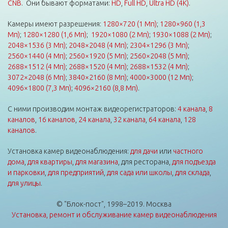
CNB
. Они бывают форматами:
HD
,
Full HD
,
Ultra HD (4K)
.
Камеры имеют разрешения:
1280×720 (1 Мп)
;
1280×960 (1,3
Мп)
;
1280×1280 (1,6 Мп)
;
1920×1080 (2 Мп)
;
1930×1088 (2 Мп)
;
2048×1536 (3 Мп)
;
2048×2048 (4 Мп)
;
2304×1296 (3 Мп)
;
2560×1440 (4 Мп)
;
2560×1920 (5 Мп)
;
2560×2048 (5 Мп)
;
2688×1512 (4 Мп)
;
2688×1520 (4 Мп)
;
2688×1532 (4 Мп)
;
3072×2048 (6 Мп)
;
3840×2160 (8 Мп)
;
4000×3000 (12 Мп)
;
4096×1800 (7,3 Мп)
;
4096×2160 (8,8 Мп)
.
С ними производим монтаж видеорегистраторов:
4 канала
,
8
каналов
,
16 каналов
,
24 канала
,
32 канала
,
64 канала
,
128
каналов
.
Установка камер видеонаблюдения:
для дачи
или
частного
дома
,
для квартиры
,
для магазина
, для ресторана,
для подъезда
и парковки
,
для предприятий
,
для сада или школы
,
для склада
,
для улицы
.
© "Блок-пост", 1998–2019. Москва
Установка, ремонт и обслуживание камер видеонаблюдения