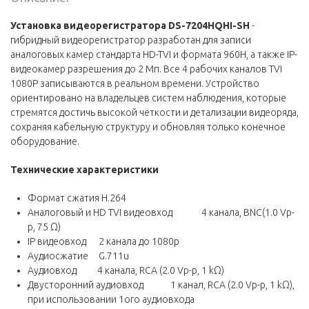
Установка видеорегистратора DS-7204HQHI-SH
-
гибридный видеорегистратор разработан для записи
аналоговых камер стандарта HD-TVI и формата 960H, а также IP-
видеокамер разрешения до 2 Мп. Все 4 рабочих каналов TVI
1080P записываются в реальном времени. Устройство
ориентировано на владельцев систем наблюдения, которые
стремятся достичь высокой чёткости и детализации видеоряда,
сохраняя кабельную структуру и обновляя только конечное
оборудование.
Технические характеристики
Формат сжатия H.264
Аналоговый и HD TVI видеовход 4 канала, BNC(1.0 Vp-
p, 75 Ω)
IP видеовход 2 канала до 1080p
Аудиосжатие G.711u
Аудиовход 4 канала, RCA (2.0 Vp-p, 1 kΩ)
Двусторонний аудиовход 1 канал, RCA (2.0 Vp-p, 1 kΩ),
при использовании 1ого аудиовхода