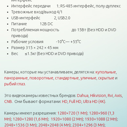
интерфейс
Интерфейс передачи 1; RS-485 интерфейс, полу-дуплекс
Тревожные вход/выход 4/1
USB-интерфейс 2, USB2.0
Питание 12В DC
Потребляемая мощность до 15Вт (Без HDD и DVD
привода)
Рабочие условия -10°C— +55°C
Размер 315 × 242 × 45 мм
Вес ≤1.5кг (Без HDD и DVD привода)
Камеры, которые мы устанавливаем, делятся на:
купольные
,
панорамные
,
поворотные
,
стандартные
,
уличные
,
скрытые
и
рыбий глаз
.
Это видеокамеры известных брендов:
Dahua
,
Hikvision
,
Rvi
,
Axis
,
CNB
. Они бывают форматами:
HD
,
Full HD
,
Ultra HD (4K)
.
Камеры имеют разрешения:
1280×720 (1 Мп)
;
1280×960 (1,3
Мп)
;
1280×1280 (1,6 Мп)
;
1920×1080 (2 Мп)
;
1930×1088 (2 Мп)
;
2048×1536 (3 Мп)
;
2048×2048 (4 Мп)
;
2304×1296 (3 Мп)
;