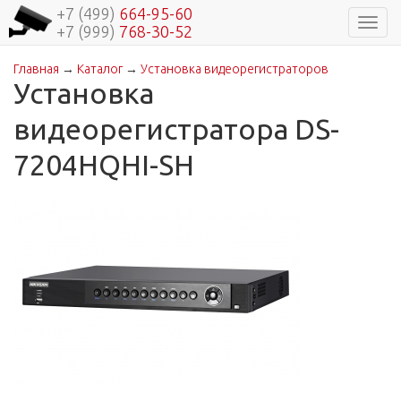
+7 (499)
664-95-60
Навиг
+7 (999)
768-30-52
Главная
→
Каталог
→
Установка видеорегистраторов
Вы здесь
Установка
видеорегистратора DS-
7204HQHI-SH