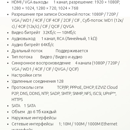
HDMI / VGA выходы 1 канал, разрешение: 1920 × 1080P,
1280 × 1024, 1280 × 720, 1024 × 768
Разрешение при записи Основной поток: 1080P / 720P /
VGA / WD1 / 4CIF / CIF 4CIF / 2CIF / CIF , Суб-поток: WD1 (12к/
с) / 4CIF (12к/с) / CIF / QCIF / QVGA
Видео битрейт 32Кб/с — 10Мб/с
Аудиовыход 1 канал, RCA (Линейный, 1 kΩ)
Аудио битрейт 64Кб/с
Дуальный поток Поддерживается
Тип потока Видео / Видео и аудио
Синхронное воспроизведение 4 канала (1080P / 720P /
VGA / WD1 / 4CIF / CIF / QVGA / QCIF)
Настройки сети
Удаленные соединения 128
Протоколы сети TCP/IP, PPPoE, DHCP, EZVIZ Cloud
P2P, DNS, DDNS, NTP, SADP, SMTP, SNMP, NFS, iSCSI, UPnP™,
HTTPS
SATA 1 SATA
Объем до 6 Тб каждый
Наружные интерфейсы
Сетевые интерфейсы 1; 10M / 100M / 1000М Ethernet