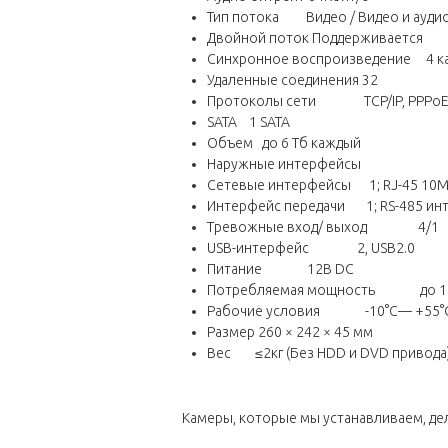
Тип потока Видео / Видео и ауди
Двойной поток Поддерживается
Синхронное воспроизведение 4 к
Удаленные соединения 32
Протоколы сети TCP/IP, PPPoE, DHCP
SATA 1 SATA
Объем до 6 Тб каждый
Наружные интерфейсы
Сетевые интерфейсы 1; RJ-45 10M 
Интерфейс передачи 1; RS-485 инт
Тревожные вход/ выход 4/1
USB-интерфейс 2, USB2.0
Питание 12В DC
Потребляемая мощность до 15В
Рабочие условия -10°C— +55°
Размер 260 × 242 × 45 мм
Вес ≤2кг (Без HDD и DVD привода
Камеры, которые мы устанавливаем, дел