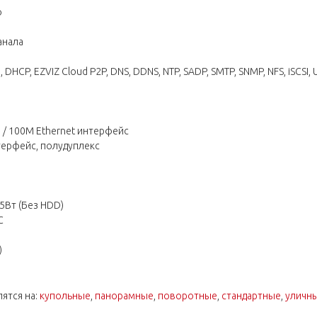
о
анала
, EZVIZ Cloud P2P, DNS, DDNS, NTP, SADP, SMTP, SNMP, NFS, iSCSI, 
/ 100M Ethernet интерфейс
ерфейс, полудуплекс
т (Без HDD)
C
)
ятся на:
купольные
,
панорамные
,
поворотные
,
стандартные
,
уличн