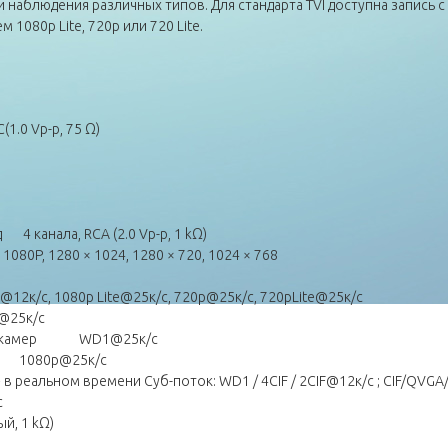
наблюдения различных типов. Для стандарта TVI доступна запись с 
 1080p Lite, 720р или 720 Lite.
1.0 Vp-p, 75 Ω)
4 канала, RCA (2.0 Vp-p, 1 kΩ)
080P, 1280 × 1024, 1280 × 720, 1024 × 768
@12к/с, 1080p Lite@25к/с, 720p@25к/с, 720pLite@25к/с
@25к/с
вых камер WD1@25к/с
р 1080p@25к/с
 в реальном времени Суб-поток: WD1 / 4CIF / 2CIF@12к/с ; CIF/QVG
с
й, 1 kΩ)