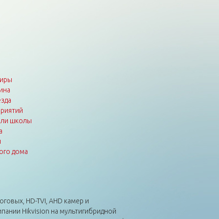
тиры
ина
зда
приятий
или школы
а
ы
ого дома
оговых, HD-TVI, AHD камер и
пании Hikvision на мультигибридной