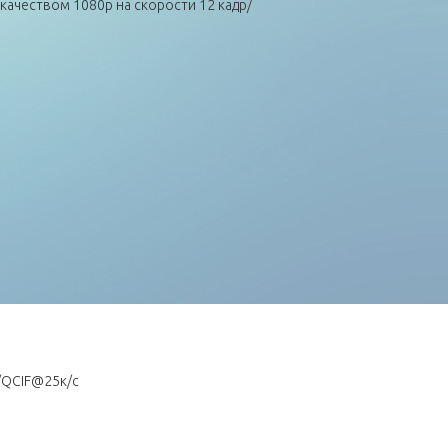
качеством 1080p на скорости 12 кадр/
A/QCIF@25к/с