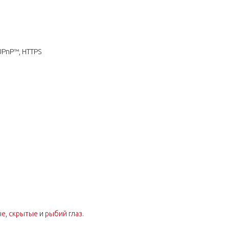
UPnP™, HTTPS
ые
,
скрытые
и
рыбий глаз
.