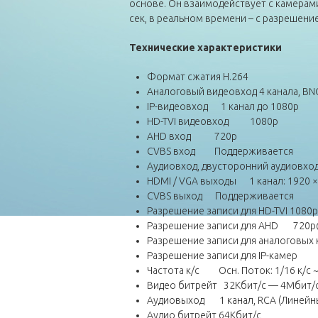
основе. Он взаимодействует с камерами 
сек, в реальном времени – с разрешением
Технические характеристики
Формат сжатия H.264
Аналоговый видеовход 4 канала, BNC(
IP-видеовход 1 канал до 1080p
HD-TVI видеовход 1080p
AHD вход 720р
CVBS вход Поддерживается
Аудиовход, двусторонний аудиовход 
HDMI / VGA выходы 1 канал: 1920 × 1
CVBS выход Поддерживается
Разрешение записи для HD-TVI 1080p
Разрешение записи для AHD 720p
Разрешение записи для аналого
Разрешение записи для IP-каме
Частота к/с Осн. Поток: 1/16 к/с ~
Видео битрейт 32Кбит/с — 4Мбит/
Аудиовыход 1 канал, RCA (Линейны
Аудио битрейт 64Кбит/с