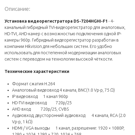
Описание:
Установка видеорегистратора DS-7204HGHI-F1
- 4-
канальный гибридный TVI-видеорегистратор для аналоговых,
HD-TVI, AHD-камер с возможностью подключения одной IP-
камеры 960p. Гибридный видеорегистратор разработан в
компании Hikvision для небольших систем. Его удобно
использовать для постепенной модернизации аналоговых
систем с переводом на технологии высокой чёткости.
Технические характеристики
Формат сжатия H.264
Аналоговый видеовход 4 канала, BNC(1.0 Vp-p, 75 Ω)
IP видеовход 1 канал 960р
HD-TVI видеовход 720р/25
AHD вход 720р/25, CVBS
Аудиовход, двусторонний аудиовход 4 канала, RCA (2.0
Vp-p, 1 kΩ)
HDMI / VGA выходы 1 канал, разрешение: 1920 × 1080P,
1280 × 1024, 1280 × 720, 1024 × 768