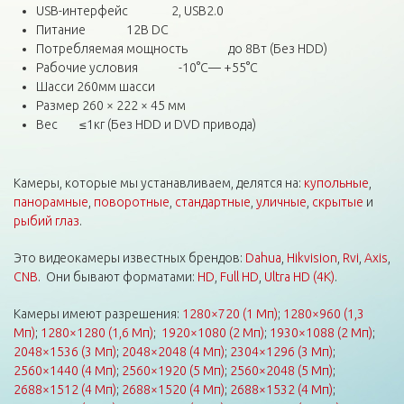
USB-интерфейс 2, USB2.0
Питание 12В DC
Потребляемая мощность до 8Вт (Без HDD)
Рабочие условия -10°C— +55°C
Шасси 260мм шасси
Размер 260 × 222 × 45 мм
Вес ≤1кг (Без HDD и DVD привода)
Камеры, которые мы устанавливаем, делятся на:
купольные
,
панорамные
,
поворотные
,
стандартные
,
уличные
,
скрытые
и
рыбий глаз
.
Это видеокамеры известных брендов:
Dahua
,
Hikvision
,
Rvi
,
Axis
,
CNB
. Они бывают форматами:
HD
,
Full HD
,
Ultra HD (4K)
.
Камеры имеют разрешения:
1280×720 (1 Мп)
;
1280×960 (1,3
Мп)
;
1280×1280 (1,6 Мп)
;
1920×1080 (2 Мп)
;
1930×1088 (2 Мп)
;
2048×1536 (3 Мп)
;
2048×2048 (4 Мп)
;
2304×1296 (3 Мп)
;
2560×1440 (4 Мп)
;
2560×1920 (5 Мп)
;
2560×2048 (5 Мп)
;
2688×1512 (4 Мп)
;
2688×1520 (4 Мп)
;
2688×1532 (4 Мп)
;