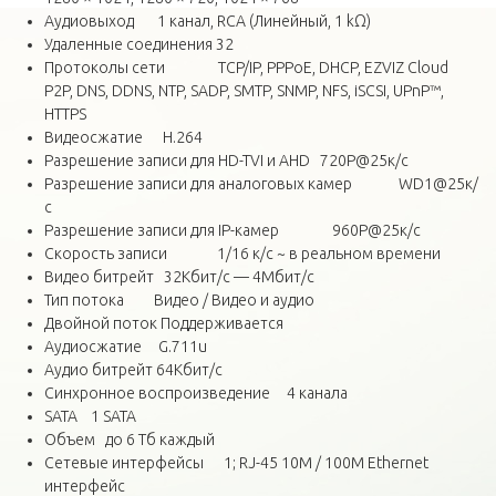
Аудиовыход 1 канал, RCA (Линейный, 1 kΩ)
Удаленные соединения 32
Протоколы сети TCP/IP, PPPoE, DHCP, EZVIZ Cloud
P2P, DNS, DDNS, NTP, SADP, SMTP, SNMP, NFS, iSCSI, UPnP™,
HTTPS
Видеосжатие H.264
Разрешение записи для HD-TVI и AHD 720P@25к/с
Разрешение записи для аналоговых камер WD1@25к/
с
Разрешение записи для IP-камер 960P@25к/с
Скорость записи 1/16 к/с ~ в реальном времени
Видео битрейт 32Кбит/с — 4Мбит/с
Тип потока Видео / Видео и аудио
Двойной поток Поддерживается
Аудиосжатие G.711u
Аудио битрейт 64Кбит/с
Синхронное воспроизведение 4 канала
SATA 1 SATA
Объем до 6 Тб каждый
Сетевые интерфейсы 1; RJ-45 10M / 100M Ethernet
интерфейс