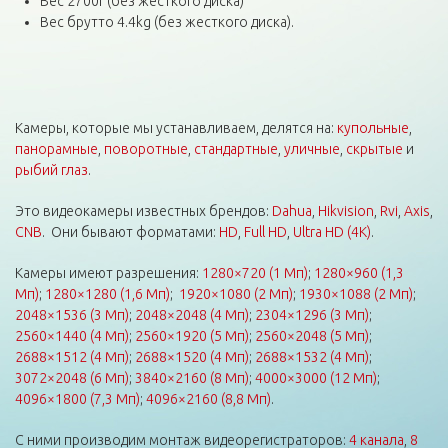
Вес 2700г (без жесткого диска)
Вес брутто 4.4kg (без жесткого диска).
Камеры, которые мы устанавливаем, делятся на:
купольные
,
панорамные
,
поворотные
,
стандартные
,
уличные
,
скрытые
и
рыбий глаз
.
Это видеокамеры известных брендов:
Dahua
,
Hikvision
,
Rvi
,
Axis
,
CNB
. Они бывают форматами:
HD
,
Full HD
,
Ultra HD (4K)
.
Камеры имеют разрешения:
1280×720 (1 Мп)
;
1280×960 (1,3
Мп)
;
1280×1280 (1,6 Мп)
;
1920×1080 (2 Мп)
;
1930×1088 (2 Мп)
;
2048×1536 (3 Мп)
;
2048×2048 (4 Мп)
;
2304×1296 (3 Мп)
;
2560×1440 (4 Мп)
;
2560×1920 (5 Мп)
;
2560×2048 (5 Мп)
;
2688×1512 (4 Мп)
;
2688×1520 (4 Мп)
;
2688×1532 (4 Мп)
;
3072×2048 (6 Мп)
;
3840×2160 (8 Мп)
;
4000×3000 (12 Мп)
;
4096×1800 (7,3 Мп)
;
4096×2160 (8,8 Мп)
.
С ними производим монтаж видеорегистраторов:
4 канала
,
8