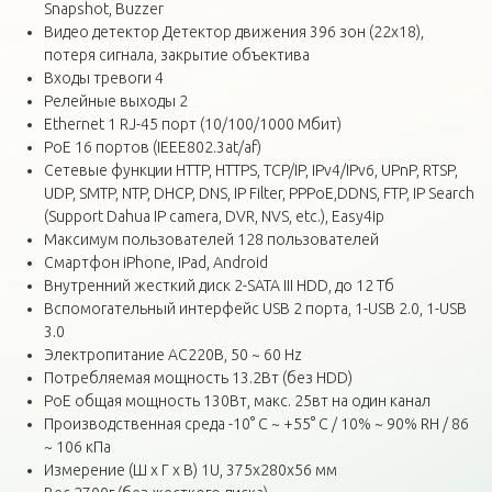
Snapshot, Buzzer
Видео детектор Детектор движения 396 зон (22х18),
потеря сигнала, закрытие объектива
Входы тревоги 4
Релейные выходы 2
Ethernet 1 RJ-45 порт (10/100/1000 Мбит)
PoE 16 портов (IEEE802.3at/af)
Сетевые функции HTTP, HTTPS, TCP/IP, IPv4/IPv6, UPnP, RTSP,
UDP, SMTP, NTP, DHCP, DNS, IP Filter, PPPoE,DDNS, FTP, IP Search
(Support Dahua IP camera, DVR, NVS, etc.), Easy4ip
Максимум пользователей 128 пользователей
Смартфон iPhone, IPad, Android
Внутренний жесткий диск 2-SATA III HDD, до 12 Тб
Вспомогательный интерфейс USB 2 порта, 1-USB 2.0, 1-USB
3.0
Электропитание AC220В, 50 ~ 60 Hz
Потребляемая мощность 13.2Вт (без HDD)
PoE общая мощность 130Вт, макс. 25вт на один канал
Производственная среда -10° C ~ +55° C / 10% ~ 90% RH / 86
~ 106 кПа
Измерение (Ш x Г x В) 1U, 375x280x56 мм