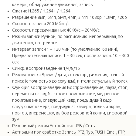
камеры, обнаружение движения, запись
Сжатие H.265 / H.264+ / H.264
Разрешение 8мп, 6Мп, 5Мп, 4Мп, 3 Мп, 1080p, 1.3Мп, 720p
Скорость записи 200 Мбит/с
Скорость передачи данных 48Кб/с ~ 20Мб/с
Режим записи Ручной, по расписанию: непрерывная, по
движению, по тревоге
Интервал записи 1 ~ 120 мин (по умолчанию: 60 мин),
Предварительная запись: 1 ~ 30 сек, после записи: 10 ~ 300
сек
Синхр. воспроизведение 1/4/8/16
Режим поиска Время / дата, детектор движения, точный
поиск (с точностью до секунды), интеллектуальный поиск
Функция воспроизведения Воспроизведение, пауза, стоп,
перемотка назад, быстрое проигрывание, медленное
проигрывание, следующий кадр, предыдущий кадр,
следующая камера, предыдущая камера, полный экран,
повтор, вперемешку, выбор резервной копии, цифровой
зум
Резервный режим Устройство USB / Сеть
Активации при сработке Запись, PTZ, Тур, PUSH, Email, FTP,