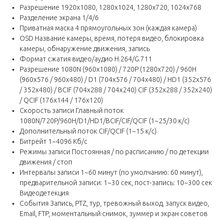
Разрешение 1920x1080, 1280x1024, 1280x720, 1024x768
Разделение экрана 1/4/6
Приватная маска 4 прямоугольных зон (каждая камера)
OSD Название камеры, время, потеря видео, блокировка
камеры, обнаружение движения, запись
Формат сжатия видео/аудио H.264/G.711
Разрешение 1080N (960х1080) / 720P (1280x720) / 960H
(960x576 / 960x480) / D1 (704x576 / 704x480) / HD1 (352x576
/ 352x480) / BCIF (704x288 / 704x240) CIF (352x288 / 352x240)
/ QCIF (176x144 / 176x120)
Скорость записи Главный поток
1080N/720P/960H/D1/HD1/BCIF/CIF/QCIF (1~25/30 к/с)
Дополнительный поток CIF/QCIF (1~15 к/с)
Битрейт 1~4096 Kб/с
Режимы записи Постоянная / по расписанию / по детекции
движения / стоп
Интервалы записи 1~60 минут (по умолчанию: 60 минут),
предварительной записи: 1~30 сек, пост-запись: 10~300 сек
Видеодетекция
События Запись, PTZ, тур, тревожный выход, запуск видео,
Email, FTP, моментальный снимок, зуммер и экран советов