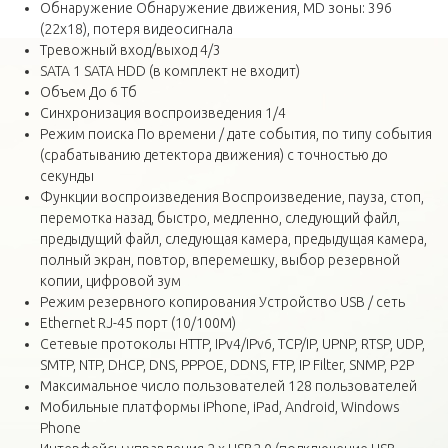
Обнаружение Обнаружение движения, MD зоны: 396
(22x18), потеря видеосигнала
Тревожный вход/выход 4/3
SATA 1 SATA HDD (в комплект не входит)
Объем До 6 Тб
Синхронизация воспроизведения 1/4
Режим поиска По времени / дате события, по типу события
(срабатыванию детектора движения) с точностью до
секунды
Функции воспроизведения Воспроизведение, пауза, стоп,
перемотка назад, быстро, медленно, следующий файл,
предыдущий файл, следующая камера, предыдущая камера,
полный экран, повтор, вперемешку, выбор резервной
копии, цифровой зум
Режим резервного копирования Устройство USB / сеть
Ethernet RJ-45 порт (10/100M)
Сетевые протоколы HTTP, IPv4/IPv6, TCP/IP, UPNP, RTSP, UDP,
SMTP, NTP, DHCP, DNS, PPPOE, DDNS, FTP, IP Filter, SNMP, P2P
Максимальное число пользователей 128 пользователей
Мобильные платформы iPhone, iPad, Android, Windows
Phone