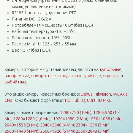
Интерфейсы управления 2 х USB2.0 (подключение USB
мышь, управление настройками)
RS485 1 порт для управления PTZ
Питание DC 12 В/2 A
Потребляемая мощность 10 Вт (без HDD)
Рабочая температура -10...+55°С
Рабочая влажность 10% - 90%
Размер Mini 1U, 325 x 255 х 55 мм
Вес 1.5 кг (без HDD).
Камеры, которые мы устанавливаем, делятся на:
купольные
,
панорамные
,
поворотные
,
стандартные
,
уличные
,
скрытые
и
рыбий глаз
.
Это видеокамеры известных брендов:
Dahua
,
Hikvision
,
Rvi
,
Axis
,
CNB
. Они бывают форматами:
HD
,
Full HD
,
Ultra HD (4K)
.
Камеры имеют разрешения:
1280×720 (1 Мп)
;
1280×960 (1,3
Мп)
;
1280×1280 (1,6 Мп)
;
1920×1080 (2 Мп)
;
1930×1088 (2 Мп)
;
2048×1536 (3 Мп)
;
2048×2048 (4 Мп)
;
2304×1296 (3 Мп)
;
2560×1440 (4 Мп)
;
2560×1920 (5 Мп)
;
2560×2048 (5 Мп)
;