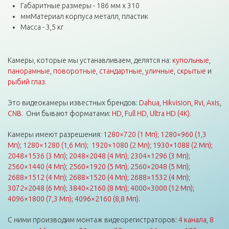
Габаритные размеры - 186 мм х 310
ммМатериал корпуса металл, пластик
Масса - 3,5 кг
Камеры, которые мы устанавливаем, делятся на:
купольные
,
панорамные
,
поворотные
,
стандартные
,
уличные
,
скрытые
и
рыбий глаз
.
Это видеокамеры известных брендов:
Dahua
,
Hikvision
,
Rvi
,
Axis
,
CNB
. Они бывают форматами:
HD
,
Full HD
,
Ultra HD (4K)
.
Камеры имеют разрешения:
1280×720 (1 Мп)
;
1280×960 (1,3
Мп)
;
1280×1280 (1,6 Мп)
;
1920×1080 (2 Мп)
;
1930×1088 (2 Мп)
;
2048×1536 (3 Мп)
;
2048×2048 (4 Мп)
;
2304×1296 (3 Мп)
;
2560×1440 (4 Мп)
;
2560×1920 (5 Мп)
;
2560×2048 (5 Мп)
;
2688×1512 (4 Мп)
;
2688×1520 (4 Мп)
;
2688×1532 (4 Мп)
;
3072×2048 (6 Мп)
;
3840×2160 (8 Мп)
;
4000×3000 (12 Мп)
;
4096×1800 (7,3 Мп)
;
4096×2160 (8,8 Мп)
.
С ними производим монтаж видеорегистраторов:
4 канала
,
8