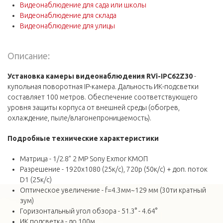
Видеонаблюдение для сада или школы
Видеонаблюдение для склада
Видеонаблюдение для улицы
Описание:
Установка камеры видеонаблюдения RVi-IPC62Z30
-
купольная поворотная IP-камера. Дальность ИК-подсветки
составляет 100 метров. Обеспечение соответствующего
уровня защиты корпуса от внешней среды (обогрев,
охлаждение, пыле/влагонепроницаемость).
Подробные технические
характеристики
Матрица - 1/2.8” 2 MP Sony Exmor КМОП
Разрешение - 1920х1080 (25к/с), 720p (50к/с) + доп. поток
D1 (25к/с)
Оптическое увеличение - f=4.3мм~129 мм (30ти кратный
зум)
Горизонтальный угол обзора - 51.3° - 4.64°
ИК подсветка - до 100м