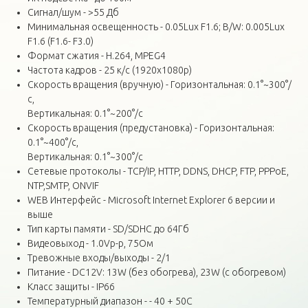
Сигнал/шум - >55 Дб
Минимальная освещенность - 0.05Lux F1.6; B/W: 0.005Lux
F1.6 (F1.6- F3.0)
Формат сжатия - H.264, MPEG4
Частота кадров - 25 к/с (1920х1080р)
Скорость вращения (вручную) - Горизонтальная: 0.1°~300°/
с,
Вертикальная: 0.1°~200°/с
Скорость вращения (предустановка) - Горизонтальная:
0.1°~400°/с,
Вертикальная: 0.1°~300°/с
Сетевые протоколы - TCP/IP, HTTP, DDNS, DHCP, FTP, PPPoE,
NTP,SMTP, ONVIF
WEB Интерфейс - Microsoft Internet Explorer 6 версии и
выше
Тип карты памяти - SD/SDHC до 64Гб
Видеовыход - 1.0Vp-p, 75Ом
Тревожные входы/выходы - 2/1
Питание - DC12V: 13W (без обогрева), 23W (с обогревом)
Класс защиты - IP66
Температурный диапазон - - 40 + 50C