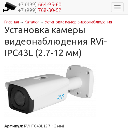
+7 (499)
664-95-60
Навиг
+7 (999)
768-30-52
Главная
→
Каталог
→
Установка камер видеонаблюдения
Вы здесь
Установка камеры
видеонаблюдения RVi-
IPC43L (2.7-12 мм)
Артикул:
RVi-IPC43L (2.7-12 мм)