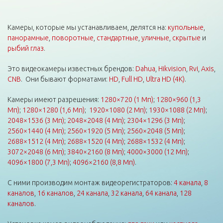
Камеры, которые мы устанавливаем, делятся на:
купольные
,
панорамные
,
поворотные
,
стандартные
,
уличные
,
скрытые
и
рыбий глаз
.
Это видеокамеры известных брендов:
Dahua
,
Hikvision
,
Rvi
,
Axis
,
CNB
. Они бывают форматами:
HD
,
Full HD
,
Ultra HD (4K)
.
Камеры имеют разрешения:
1280×720 (1 Мп)
;
1280×960 (1,3
Мп)
;
1280×1280 (1,6 Мп)
;
1920×1080 (2 Мп)
;
1930×1088 (2 Мп)
;
2048×1536 (3 Мп)
;
2048×2048 (4 Мп)
;
2304×1296 (3 Мп)
;
2560×1440 (4 Мп)
;
2560×1920 (5 Мп)
;
2560×2048 (5 Мп)
;
2688×1512 (4 Мп)
;
2688×1520 (4 Мп)
;
2688×1532 (4 Мп)
;
3072×2048 (6 Мп)
;
3840×2160 (8 Мп)
;
4000×3000 (12 Мп)
;
4096×1800 (7,3 Мп)
;
4096×2160 (8,8 Мп)
.
С ними производим монтаж видеорегистраторов:
4 канала
,
8
каналов
,
16 каналов
,
24 канала
,
32 канала
,
64 канала
,
128
каналов
.