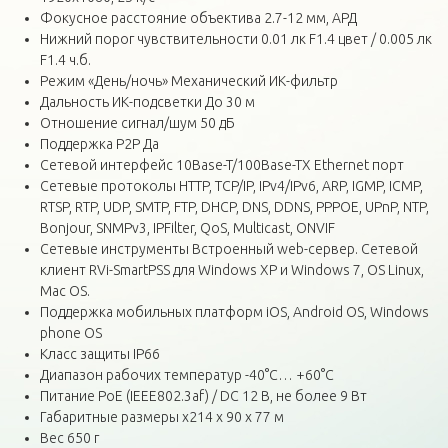
Фокусное расстояние объектива 2.7-12 мм, АРД
Нижний порог чувствительности 0.01 лк F1.4 цвет / 0.005 лк
F1.4 ч.б.
Режим «День/ночь» Механический ИК-фильтр
Дальность ИК-подсветки До 30 м
Отношение сигнал/шум 50 дБ
Поддержка P2P Да
Сетевой интерфейс 10Base-T/100Base-TX Ethernet порт
Сетевые протоколы HTTP, TCP/IP, IPv4/IPv6, ARP, IGMP, ICMP,
RTSP, RTP, UDP, SMTP, FTP, DHCP, DNS, DDNS, PPPOE, UPnP, NTP,
Bonjour, SNMPv3, IPFilter, QoS, Multicast, ONVIF
Сетевые инструменты Встроенный web-сервер. Сетевой
клиент RVi-SmartPSS для Windows XP и Windows 7, OS Linux,
Mac OS.
Поддержка мобильных платформ iOS, Android OS, Windows
phone OS
Класс защиты IP66
Диапазон рабочих температур -40°С… +60°С
Питание PoE (IEEE802.3af) / DC 12 В, не более 9 Вт
Габаритные размеры x214 x 90 x 77 м
Вес 650 г