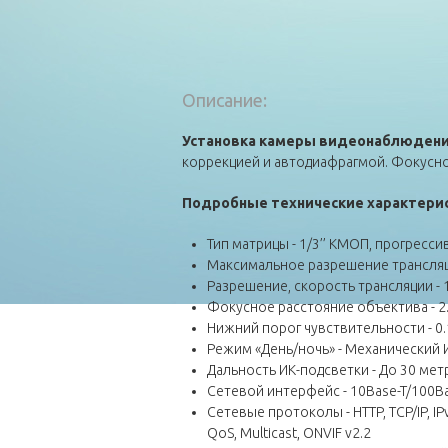
Описание:
Установка камеры видеонаблюдения 
коррекцией и автодиафрагмой. Фокусное
Подробные технические характери
Тип матрицы - 1/3’’ КМОП, прогресси
Максимальное разрешение трансляц
Разрешение, скорость трансляции - 19
Фокусное расстояние объектива - 2.
Нижний порог чувствительности - 0.1 л
Режим «День/ночь» - Механический 
Дальность ИК-подсветки - До 30 мет
Сетевой интерфейс - 10Base-T/100Ba
Сетевые протоколы - HTTP, TCP/IP, IPv4
QoS, Multicast, ONVIF v2.2