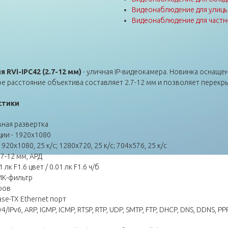
Видеонаблюдение для улиц
Видеонаблюдение для частн
RVi-IPC42 (2.7-12 мм)
- уличная IP-видеокамера. Новинка оснащ
 расстояние объектива составляет 2.7-12 мм и позволяет перекрыт
стики
вная развертка
ии - 1920х1080
20х1080, 25 к/с; 1280x720, 25 к/с; 704х576, 25 к/с
7-12 мм, АРД
к F1.6 цвет / 0.01 лк F1.6 ч/б
ИК-фильтр
ров
se-TX Ethernet порт
/IPv6, ARP, IGMP, ICMP, RTSP, RTP, UDP, SMTP, FTP, DHCP, DNS, DDNS, PPP