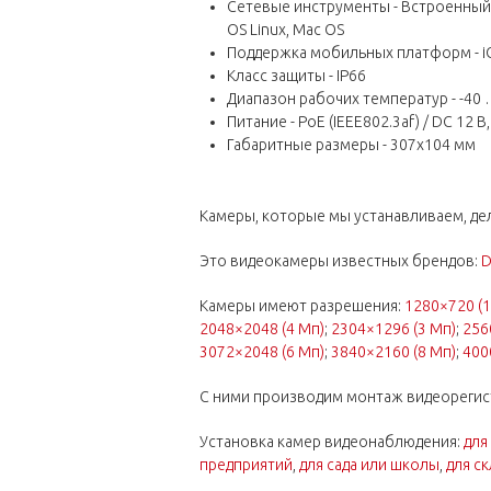
Сетевые инструменты - Встроенный we
OS Linux, Mac OS
Поддержка мобильных платформ - iO
Класс защиты - IP66
Диапазон рабочих температур - -40 
Питание - PoE (IEEE802.3af) / DC 12 В,
Габаритные размеры - 307x104 мм
Камеры, которые мы устанавливаем, дел
Это видеокамеры известных брендов:
D
Камеры имеют разрешения:
1280×720 (1
2048×2048 (4 Мп)
;
2304×1296 (3 Мп)
;
256
3072×2048 (6 Мп)
;
3840×2160 (8 Мп)
;
400
С ними производим монтаж видеорегис
Установка камер видеонаблюдения:
для
предприятий
,
для сада или школы
,
для ск