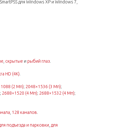
-SmartPSS для Windows XP и Windows 7,
ые
,
скрытые
и
рыбий глаз
.
tra HD (4K)
.
1088 (2 Мп)
;
2048×1536 (3 Мп)
;
;
2688×1520 (4 Мп)
;
2688×1532 (4 Мп)
;
анала
,
128 каналов
.
для подъезда и парковки
,
для