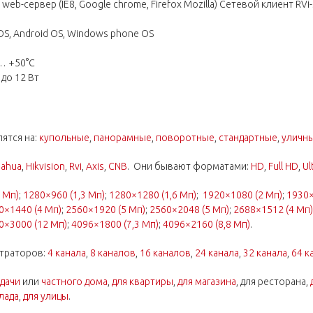
b-сервер (IE8, Google chrome, Firefox Mozilla) Сетевой клиент RVi
S, Android OS, Windows phone OS
… +50°С
 до 12 Вт
ятся на:
купольные
,
панорамные
,
поворотные
,
стандартные
,
уличн
ahua
,
Hikvision
,
Rvi
,
Axis
,
CNB
. Они бывают форматами:
HD
,
Full HD
,
Ul
 Мп)
;
1280×960 (1,3 Мп)
;
1280×1280 (1,6 Мп)
;
1920×1080 (2 Мп)
;
1930×
0×1440 (4 Мп)
;
2560×1920 (5 Мп)
;
2560×2048 (5 Мп)
;
2688×1512 (4 Мп)
0×3000 (12 Мп)
;
4096×1800 (7,3 Мп)
;
4096×2160 (8,8 Мп)
.
траторов:
4 канала
,
8 каналов
,
16 каналов
,
24 канала
,
32 канала
,
64 к
 дачи
или
частного дома
,
для квартиры
,
для магазина
, для ресторана,
лада
,
для улицы
.