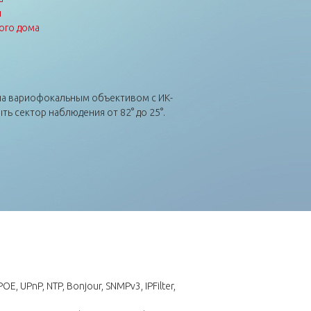
ы
ого дома
ена вариофокальным объективом с ИК-
ь сектор наблюдения от 82° до 25°.
OE, UPnP, NTP, Bonjour, SNMPv3, IPFilter,