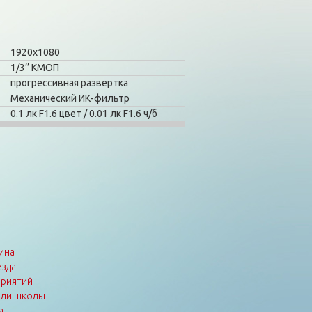
1920х1080
1/3’’ КМОП
прогрессивная развертка
Механический ИК-фильтр
0.1 лк F1.6 цвет / 0.01 лк F1.6 ч/б
ина
зда
приятий
или школы
а