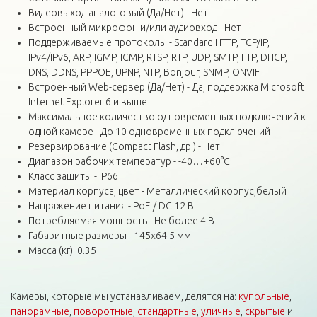
Видеовыход аналоговый (Да/Нет) - Нет
Встроенный микрофон и/или аудиовход - Нет
Поддерживаемые протоколы - Standard HTTP, TCP/IP,
IPv4/IPv6, ARP, IGMP, ICMP, RTSP, RTP, UDP, SMTP, FTP, DHCP,
DNS, DDNS, PPPOE, UPNP, NTP, Bonjour, SNMP, ONVIF
Встроенный Web-сервер (Да/Нет) - Да, поддержка Microsoft
Internet Explorer 6 и выше
Максимальное количество одновременных подключений к
одной камере - До 10 одновременных подключений
Резервирование (Compact Flash, др.) - Нет
Диапазон рабочих температур - -40…+60°С
Класс защиты - IP66
Материал корпуса, цвет - Металлический корпус,белый
Напряжение питания - PoE / DC 12 В
Потребляемая мощность - Не более 4 Вт
Габаритные размеры - 145x64.5 мм
Масса (кг): 0.35
Камеры, которые мы устанавливаем, делятся на:
купольные
,
панорамные
,
поворотные
,
стандартные
,
уличные
,
скрытые
и