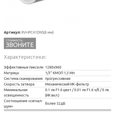
Артикул:
RVi-IPC41DNS(6 мм)
ЗВОНИТЕ
Характеристики
Эффективные пиксели
1280х960
Матрица
1/3'' КМОП 1,3 Мп
Система сканирования
прогрессивная
Скорость затвора
Механический ИК-фильтр
Минимальная
0.1 лк F1.6 цвет / 0.01 лк F1.6 ч/б / 0 лк
освещенность
(ИК вкл.)
Соотношение «сигнал-
более 52дБ
шум»