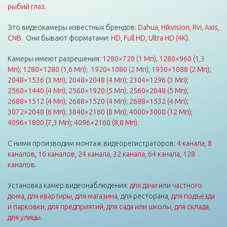
рыбий глаз
.
Это видеокамеры известных брендов:
Dahua
,
Hikvision
,
Rvi
,
Axis
,
CNB
. Они бывают форматами:
HD
,
Full HD
,
Ultra HD (4K)
.
Камеры имеют разрешения:
1280×720 (1 Мп)
;
1280×960 (1,3
Мп)
;
1280×1280 (1,6 Мп)
;
1920×1080 (2 Мп)
;
1930×1088 (2 Мп)
;
2048×1536 (3 Мп)
;
2048×2048 (4 Мп)
;
2304×1296 (3 Мп)
;
2560×1440 (4 Мп)
;
2560×1920 (5 Мп)
;
2560×2048 (5 Мп)
;
2688×1512 (4 Мп)
;
2688×1520 (4 Мп)
;
2688×1532 (4 Мп)
;
3072×2048 (6 Мп)
;
3840×2160 (8 Мп)
;
4000×3000 (12 Мп)
;
4096×1800 (7,3 Мп)
;
4096×2160 (8,8 Мп)
.
С ними производим монтаж видеорегистраторов:
4 канала
,
8
каналов
,
16 каналов
,
24 канала
,
32 канала
,
64 канала
,
128
каналов
.
Установка камер видеонаблюдения:
для дачи
или
частного
дома
,
для квартиры
,
для магазина
, для ресторана,
для подъезда
и парковки
,
для предприятий
,
для сада или школы
,
для склада
,
для улицы
.