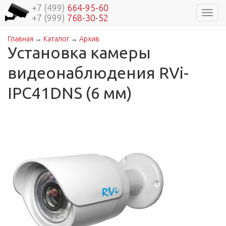
+7 (499)
664-95-60
Навиг
+7 (999)
768-30-52
Главная
→
Каталог
→
Архив
Вы здесь
Установка камеры
видеонаблюдения RVi-
IPC41DNS (6 мм)