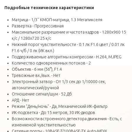
Подробные технические
характеристики
Матрица - 1/3'' КМОП-матрица, 1.3 Мегапикселя
Развертка - Прогрессивная
Максимальное разрешение и частота кадров - 1280х960 15
к/с / 1280х720 25 к/с
Нижний порог чувствительности - 0.1 лк F1.6 цвет / 0.01 лк
F1.6 ч/б / 0 лк (ИК вкл.)
Поддерживаемые алгоритмы компрессии - H.264, MJPEG
Количество одновременных потоков - 2
Объектив - 6 мм (56°), F1.4
Тревожные вх./вых. - Нет
Электронный затвор - От 1/3 сек до 1/10000 сек,
автоматический/ручной
Отношение сигнал/шум - 52 Дб
АРД - Нет
Режим "День/ночь" - Да, Механический ИК-фильтр
ИК-подсветка - До 15 метров, 30 ИК-диодов
Возможности встроенного детектора движения - Есть, с
изменяемой чувствительностью
Сетевые порты - 10BASE-T/100BASE-TX Auto-MDIX