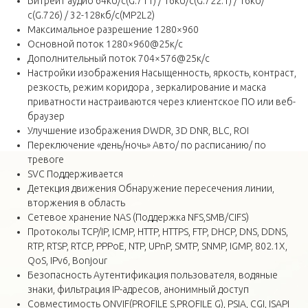
Битрейт аудио 64кб/с(G.711) / 16кб/с(G.722.1) / 16кб/
с(G.726) / 32-128кб/с(MP2L2)
Максимальное разрешение 1280×960
Основной поток 1280×960@25к/с
Дополнительный поток 704×576@25к/с
Настройки изображения Насыщенность, яркость, контраст,
резкость, режим коридора , зеркалирование и маска
приватности настраиваются через клиентское ПО или веб-
браузер
Улучшение изображения DWDR, 3D DNR, BLC, ROI
Переключение «день/ночь» Авто/ по расписанию/ по
тревоге
SVC Поддерживается
Детекция движения Обнаружение пересечения линии,
вторжения в область
Сетевое хранение NAS (Поддержка NFS,SMB/CIFS)
Протоколы TCP/IP, ICMP, HTTP, HTTPS, FTP, DHCP, DNS, DDNS,
RTP, RTSP, RTCP, PPPoE, NTP, UPnP, SMTP, SNMP, IGMP, 802.1X,
QoS, IPv6, Bonjour
Безопасность Аутентификация пользователя, водяные
знаки, фильтрация IP-адресов, анонимный доступ
Совместимость ONVIF(PROFILE S,PROFILE G), PSIA, CGI, ISAPI