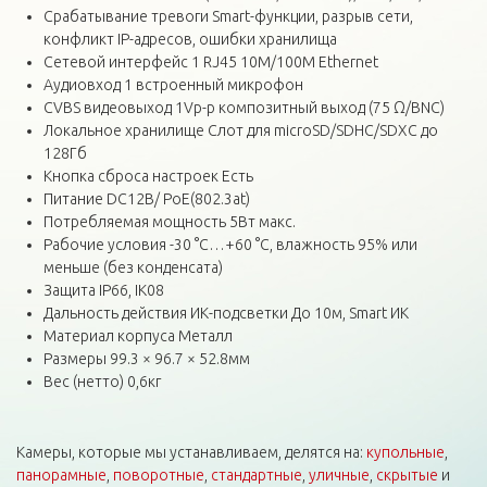
Срабатывание тревоги Smart-функции, разрыв сети,
конфликт IP-адресов, ошибки хранилища
Сетевой интерфейс 1 RJ45 10M/100M Ethernet
Аудиовход 1 встроенный микрофон
CVBS видеовыход 1Vp-p композитный выход (75 Ω/BNC)
Локальное хранилище Слот для microSD/SDHC/SDXC до
128Гб
Кнопка сброса настроек Есть
Питание DC12В/ PoE(802.3at)
Потребляемая мощность 5Вт макс.
Рабочие условия -30 °C…+60 °C, влажность 95% или
меньше (без конденсата)
Защита IP66, IK08
Дальность действия ИК-подсветки До 10м, Smart ИК
Материал корпуса Металл
Размеры 99.3 × 96.7 × 52.8мм
Вес (нетто) 0,6кг
Камеры, которые мы устанавливаем, делятся на:
купольные
,
панорамные
,
поворотные
,
стандартные
,
уличные
,
скрытые
и