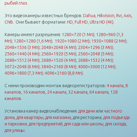
рыбий глаз
.
Это видеокамеры известных брендов:
Dahua
,
Hikvision
,
Rvi
,
Axis
,
CNB
. Они бывают форматами:
HD
,
Full HD
,
Ultra HD (4K)
.
Камеры имеют разрешения:
1280×720 (1 Мп)
;
1280×960 (1,3
Мп)
;
1280×1280 (1,6 Мп)
;
1920×1080 (2 Мп)
;
1930×1088 (2 Мп)
;
2048×1536 (3 Мп)
;
2048×2048 (4 Мп)
;
2304×1296 (3 Мп)
;
2560×1440 (4 Мп)
;
2560×1920 (5 Мп)
;
2560×2048 (5 Мп)
;
2688×1512 (4 Мп)
;
2688×1520 (4 Мп)
;
2688×1532 (4 Мп)
;
3072×2048 (6 Мп)
;
3840×2160 (8 Мп)
;
4000×3000 (12 Мп)
;
4096×1800 (7,3 Мп)
;
4096×2160 (8,8 Мп)
.
С ними производим монтаж видеорегистраторов:
4 канала
,
8
каналов
,
16 каналов
,
24 канала
,
32 канала
,
64 канала
,
128
каналов
.
Установка камер видеонаблюдения:
для дачи
или
частного
дома
,
для квартиры
,
для магазина
, для ресторана,
для подъезда
и парковки
,
для предприятий
,
для сада или школы
,
для склада
,
для улицы
.