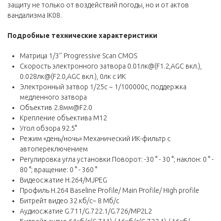
защиту не только от воздействий погоды, но и от актов
вандализма IK08.
Подробные технические характеристики
Матрица 1/3’’ Progressive Scan CMOS
Скорость электронного затвора 0.01лк@(F1.2,AGC вкл.),
0.028лк@(F2.0,AGC вкл.), 0лк с ИК
Электронный затвор 1/25с ~ 1/100000с, поддержка
медленного затвора
Объектив 2.8мм@F2.0
Крепление объектива M12
Угол обзора 92.5°
Режим «день/ночь» Механический ИК-фильтр с
автопереключением
Регулировка угла установки Поворот: -30 ° - 30 °; наклон: 0 ° -
80 °; вращение: 0 ° - 360 °
Видеосжатие H.264/MJPEG
Профиль H.264 Baseline Profile/ Main Profile/ High profile
Битрейт видео 32 кб/с– 8 Мб/с
Аудиосжатие G.711/G.722.1/G.726/MP2L2