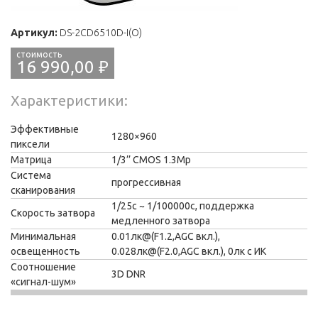
Артикул:
DS-2CD6510D-I(O)
16 990,00 ₽
Характеристики
Эффективные
1280×960
пиксели
Матрица
1/3’’ CMOS 1.3Мр
Система
прогрессивная
сканирования
1/25с ~ 1/100000с, поддержка
Скорость затвора
медленного затвора
Минимальная
0.01лк@(F1.2,AGC вкл.),
освещенность
0.028лк@(F2.0,AGC вкл.), 0лк с ИК
Соотношение
3D DNR
«сигнал-шум»