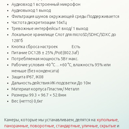
Аудиовход 1 встроенный микрофон
Аудиовыход 1 выход
Фильтрация шумов окружающей среды Поддерживается
Частота дискретизации 16кГц
Тревожные интерфейсы1 вход/ 1 выход
Локальное хранилище Слот для microSD/SDHC/SDXC до
128Гб
Кнопка сброса настроек Есть
Питание DC12В ± 25% /PoE(802.3af)
Потребляемая мощность 5Вт макс.
Рабочие условия -40 °C…+60 °C, влажность 95% или
меньше (без конденсата)
Защита IP67, IK08
Дальность действия ИК-подсветки До 10м
Материал корпуса Пластик/ Металл
Размеры 99.3 × 96.7 × 52.8мм
Вес (нетто) 0,6кг
Камеры, которые мы устанавливаем, делятся на:
купольные
,
панорамные
,
поворотные
,
стандартные
,
уличные
,
скрытые
и