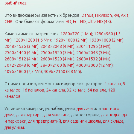
рыбий глаз
.
Это видеокамеры известных брендов:
Dahua
,
Hikvision
,
Rvi
,
Axis
,
CNB
. Они бывают форматами:
HD
,
Full HD
,
Ultra HD (4K)
.
Камеры имеют разрешения:
1280×720 (1 Мп)
;
1280×960 (1,3
Мп)
;
1280×1280 (1,6 Мп)
;
1920×1080 (2 Мп)
;
1930×1088 (2 Мп)
;
2048×1536 (3 Мп)
;
2048×2048 (4 Мп)
;
2304×1296 (3 Мп)
;
2560×1440 (4 Мп)
;
2560×1920 (5 Мп)
;
2560×2048 (5 Мп)
;
2688×1512 (4 Мп)
;
2688×1520 (4 Мп)
;
2688×1532 (4 Мп)
;
3072×2048 (6 Мп)
;
3840×2160 (8 Мп)
;
4000×3000 (12 Мп)
;
4096×1800 (7,3 Мп)
;
4096×2160 (8,8 Мп)
.
С ними производим монтаж видеорегистраторов:
4 канала
,
8
каналов
,
16 каналов
,
24 канала
,
32 канала
,
64 канала
,
128
каналов
.
Установка камер видеонаблюдения:
для дачи
или
частного
дома
,
для квартиры
,
для магазина
, для ресторана,
для подъезда
и парковки
,
для предприятий
,
для сада или школы
,
для склада
,
для улицы
.