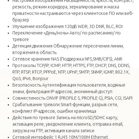
Настройки изображения Насыщенность, яркость, контраст,
резкость, режим коридора, зеркалирование и маска
приватности настраиваются через клиентское ПО или веб-
браузер
Улучшение изображения 120дБ WDR, 3D DNR, BLC, ROI
Переключение «День/ночь» Авто/ по расписанию/ по
тревоге
Детекция движения Обнаружение пересечения линии,
вторжения в область
Сетевое хранение NAS (Поддержка NFS,SMB/CIFS), ANR
Протоколы TCP/IP, ICMP, HTTP, HTTPS, FTP, DHCP, DNS, DDNS,
RTP, RTSP, RTCP, PPPoE, NTP, UPnP, SMTP, SNMP, IGMP, 802.1X,
QoS, IPv6, Bonjour
Безопасность Аутентификация пользователя, водяные
знаки, фильтрация IP-адресов, анонимный доступ
Совместимость ONVIF (PROFILE S, PROFILE G), PSIA, CGI, ISAPI
Срабатывание тревоги Smart-функции, разрыв сети,
конфликт IP-адресов, ошибки хранилища
Действия по тревоге Запись на microSD/SDHC карту,
активация реле, уведомление клиента, отправка email,
загрузка на FTP, активация канала записи
Сетевой интерфейс 1 RJ45 10M/100M Ethernet