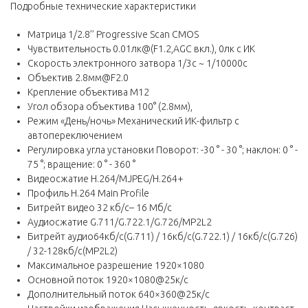
Подробные технические характеристики
Матрица 1/2.8’’ Progressive Scan CMOS
Чувствительность 0.01лк@(F1.2,AGC вкл.), 0лк с ИК
Скорость электронного затвора 1/3с ~ 1/10000с
Объектив 2.8мм@F2.0
Крепление объектива М12
Угол обзора объектива 100° (2.8мм),
Режим «День/ночь» Механический ИК-фильтр с
автопереключением
Регулировка угла установки Поворот: -30 ° - 30 °; наклон: 0 ° -
75 °; вращение: 0 ° - 360 °
Видеосжатие H.264/MJPEG/H.264+
Профиль H.264 Main Profile
Битрейт видео 32 кб/с– 16 Мб/с
Аудиосжатие G.711/G.722.1/G.726/MP2L2
Битрейт аудио64кб/с(G.711) / 16кб/с(G.722.1) / 16кб/с(G.726)
/ 32-128кб/с(MP2L2)
Максимальное разрешение 1920×1080
Основной поток 1920×1080@25к/с
Дополнительный поток 640×360@25к/с