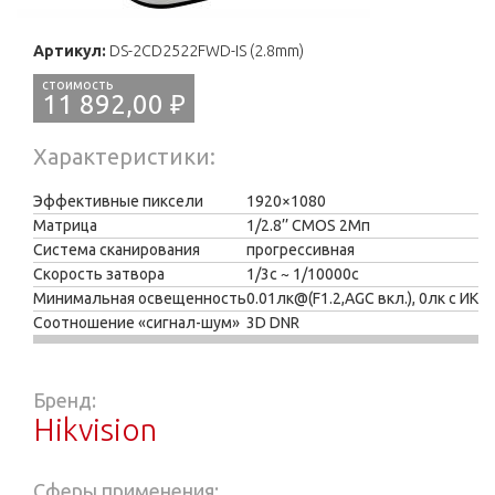
Артикул:
DS-2CD2522FWD-IS (2.8mm)
11 892,00 ₽
Характеристики
Эффективные пиксели
1920×1080
Матрица
1/2.8’’ CMOS 2Мп
Система сканирования
прогрессивная
Скорость затвора
1/3с ~ 1/10000с
Минимальная освещенность
0.01лк@(F1.2,AGC вкл.), 0лк с ИК
Соотношение «сигнал-шум»
3D DNR
Бренд:
Hikvision
Сферы применения: