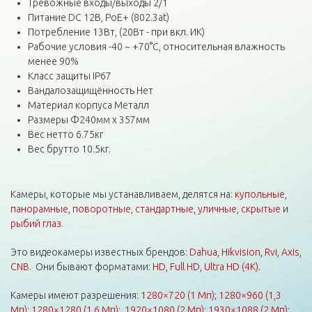
Тревожные входы/выходы 2/1
Питание DС 12В, PoE+ (802.3at)
Потребление 13Вт, (20Вт - при вкл. ИК)
Рабочие условия -40 ~ +70°C, относительная влажность
менее 90%
Класс защиты IP67
Вандалозащищённость Нет
Материал корпуса Металл
Размеры Φ240мм x 357мм
Вес нетто 6.75кг
Вес брутто 10.5кг.
Камеры, которые мы устанавливаем, делятся на:
купольные
,
панорамные
,
поворотные
,
стандартные
,
уличные
,
скрытые
и
рыбий глаз
.
Это видеокамеры известных брендов:
Dahua
,
Hikvision
,
Rvi
,
Axis
,
CNB
. Они бывают форматами:
HD
,
Full HD
,
Ultra HD (4K)
.
Камеры имеют разрешения:
1280×720 (1 Мп)
;
1280×960 (1,3
Мп)
;
1280×1280 (1,6 Мп)
;
1920×1080 (2 Мп)
;
1930×1088 (2 Мп)
;