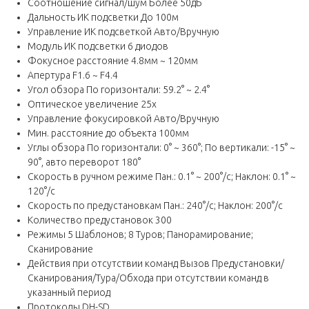
Соотношение сигнал/шум Более 50дБ
Дальность ИК подсветки До 100м
Управление ИК подсветкой Авто/Вручную
Модуль ИК подсветки 6 диодов
Фокусное расстояние 4.8мм ~ 120мм
Апертура F1.6 ~ F4.4
Угол обзора По горизонтали: 59.2° ~ 2.4°
Оптическое увеличение 25x
Управление фокусировкой Авто/Вручную
Мин. расстояние до объекта 100мм
Углы обзора По горизонтали: 0° ~ 360°; По вертикали: -15° ~
90°, авто переворот 180°
Скорость в ручном режиме Пан.: 0.1° ~ 200°/с; Наклон: 0.1° ~
120°/с
Скорость по предустановкам Пан.: 240°/с; Наклон: 200°/с
Количество предустановок 300
Режимы 5 Шаблонов; 8 Туров; Панорамирование;
Сканирование
Действия при отсутствии команд Вызов Предустановки/
Сканирования/Тура/Обхода при отсутствии команд в
указанный период
Протоколы DH-SD