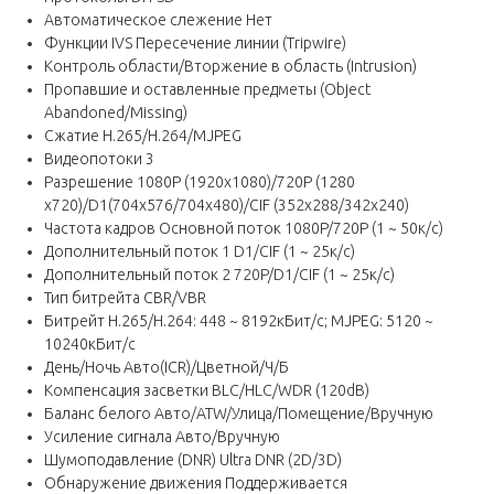
Автоматическое слежение Нет
Функции IVS Пересечение линии (Tripwire)
Контроль области/Вторжение в область (Intrusion)
Пропавшие и оставленные предметы (Object
Abandoned/Missing)
Сжатие H.265/H.264/MJPEG
Видеопотоки 3
Разрешение 1080P (1920x1080)/720P (1280
x720)/D1(704x576/704x480)/CIF (352x288/342x240)
Частота кадров Основной поток 1080P/720P (1 ~ 50к/с)
Дополнительный поток 1 D1/CIF (1 ~ 25к/с)
Дополнительный поток 2 720P/D1/CIF (1 ~ 25к/с)
Тип битрейта CBR/VBR
Битрейт H.265/H.264: 448 ~ 8192кБит/с; MJPEG: 5120 ~
10240кБит/с
День/Ночь Авто(ICR)/Цветной/Ч/Б
Компенсация засветки BLC/HLC/WDR (120dB)
Баланс белого Авто/ATW/Улица/Помещение/Вручную
Усиление сигнала Авто/Вручную
Шумоподавление (DNR) Ultra DNR (2D/3D)
Обнаружение движения Поддерживается