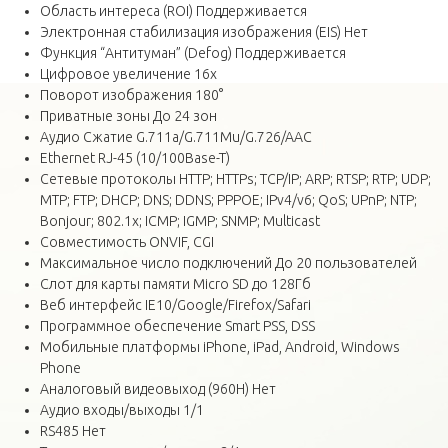
Область интереса (ROI) Поддерживается
Электронная стабилизация изображения (EIS) Нет
Функция “Антитуман” (Defog) Поддерживается
Цифровое увеличение 16x
Поворот изображения 180°
Приватные зоны До 24 зон
Аудио Сжатие G.711a/G.711Mu/G.726/AAC
Ethernet RJ-45 (10/100Base-T)
Сетевые протоколы HTTP; HTTPs; TCP/IP; ARP; RTSP; RTP; UDP;
MTP; FTP; DHCP; DNS; DDNS; PPPOE; IPv4/v6; QoS; UPnP; NTP;
Bonjour; 802.1x; ICMP; IGMP; SNMP; Multicast
Совместимость ONVIF, CGI
Максимальное число подключений До 20 пользователей
Cлот для карты памяти Micro SD до 128Гб
Веб интерфейс IE10/Google/Firefox/Safari
Программное обеспечение Smart PSS, DSS
Мобильные платформы iPhone, iPad, Android, Windows
Phone
Аналоговый видеовыход (960H) Нет
Аудио входы/выходы 1/1
RS485 Нет