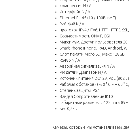
компрессия N / A
Интерфейс N / A
Ethernet RJ-45 (10 / 100Base-T)
Вай-фай N / A
протокол IPv4 / IPv6, HTTP, HTTPS, SSL,
Совместимость ONVIF, CGI
Максимум. Доступ пользователя 20
Smart Phone iPhone, IPAD, Android, 
Слот памяти Micro SD, Макс 128GB
RS485 N / A
Аварийная сигнализация N / A
PIR датчик Диапазон N / A
Источник питания DC12V, PoE (802.
Рабочая обстановка -30 ° C ~ + 60 
Степень защиты IP67
Вандал Сопротивление IK10
Габаритные размеры φ122mm × 89м
вес 0,5кг.
Камеры, которые мы устанавливаем, дел