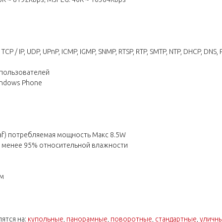
 TCP / IP, UDP, UPnP, ICMP, IGMP, SNMP, RTSP, RTP, SMTP, NTP, DHCP, DNS, 
 пользователей
Windows Phone
3af) потребляемая мощность Макс 8.5W
° C, менее 95% относительной влажности
м
ятся на:
купольные
,
панорамные
,
поворотные
,
стандартные
,
уличн