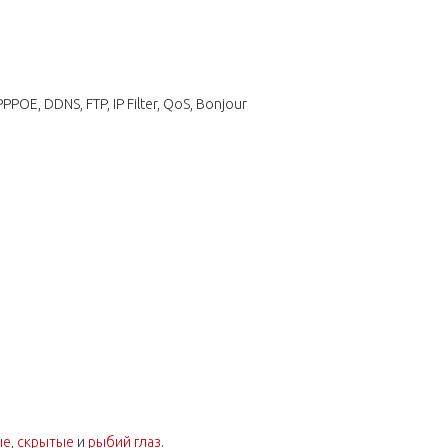
PPPOE, DDNS, FTP, IP Filter, QoS, Bonjour
ые
,
скрытые
и
рыбий глаз
.