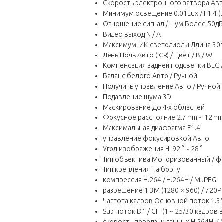
Скорость электронного затвора Авто 
Минимум освещение 0.01Lux / F1.4 (цве
Отношение сигнал / шум Более 50д
Видео выход N / A
Максимум. ИК-светодиоды Длина 30
День Ночь Авто (ICR) / Цвет / B / W
Компенсация задней подсветки BLC 
Баланс белого Авто / Ручной
Получить управление Авто / Ручной
Подавление шума 3D
Маскирование До 4-х областей
Фокусное расстояние 2.7mm ~ 12m
Максимальная диафрагма F1.4
управление фокусировкой Авто
Угол изображения H: 92 ° ~ 28 °
Тип объектива Моторизованный / ф
Тип крепления На борту
компрессия H.264 / H.264H / MJPEG
разрешение 1.3M (1280 × 960) / 720P (
Частота кадров Основной поток 1.3M 
Sub поток D1 / CIF (1 ~ 25/30 кадров 
скорость передачи данных H.264H: 4