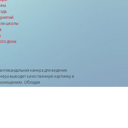
ина
зда
приятий
или школы
а
ы
ого дома
антивандальная камера для ведения
амера выводит качественную картинку в
 помещениях. Обладая