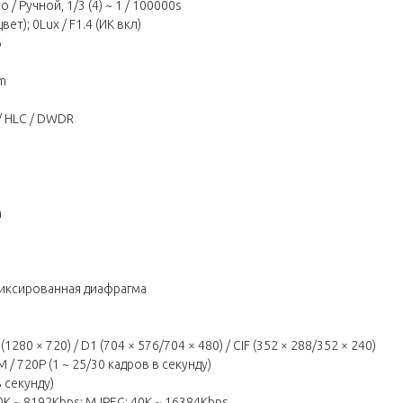
/ Ручной, 1/3 (4) ~ 1 / 100000s
т); 0Lux / F1.4 (ИК вкл)
Б
m
/ HLC / DWDR
m
иксированная диафрагма
1280 × 720) / D1 (704 × 576/704 × 480) / CIF (352 × 288/352 × 240)
/ 720P (1 ~ 25/30 кадров в секунду)
в секунду)
0K ~ 8192Kbps; MJPEG: 40K ~ 16384Kbps