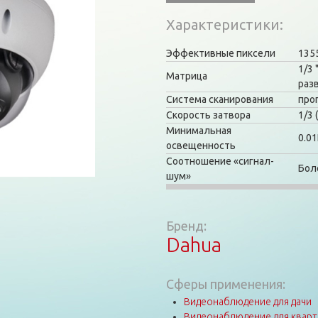
Характеристики
Эффективные пиксели
135
1/3
Матрица
раз
Система сканирования
про
Скорость затвора
1/3 
Минимальная
0.01
освещенность
Соотношение «сигнал-
Бол
шум»
Бренд:
Dahua
Сферы применения:
Видеонаблюдение для дачи
Видеонаблюдение для квар