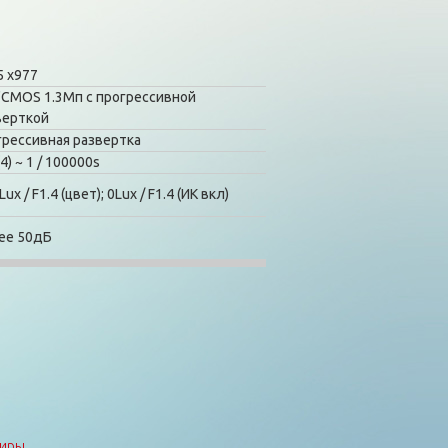
5 x977
 "CMOS 1.3Mп с прогрессивной
верткой
грессивная развертка
(4) ~ 1 / 100000s
Lux / F1.4 (цвет); 0Lux / F1.4 (ИК вкл)
ее 50дБ
тиры