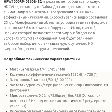
HFW1000RP-0360B-S2
- представляет собой всепогодную
HDCVI видеокамеру от Dahua. Данная видеокамера может
снимать видео в высоком HD разрешении с 1280 на 720
эффективными пикселями. Скорость записи видео составляет
25 к/с. Монофокальный объектив устройства имеет фокусное
расстояние 3.6 мм. Камера оборудована ИК подсветкой,
наличие которой позволяет вести видеонаблюдение в
условиях отсутствия освещения. Она будет отличным
выбором выбор для организации круглосуточного HD
видеонаблюдения снаружи помещений.
Подробные технические
характеристики
Матрица Матрица 1/4" CMOS 1Mп
Количество эффективных пикселей 1280 (В) × 720 (Г)
Электронный затвор 1/50–1/100 000 с
Частота кадров 25 к/с при разрешении 720р Синхронизация
Внутренняя
Мин. освещение: 0.05лк/F2.0(цвет), 0лк F2.0 (0 люкс при
включенной ИК-подсветке и автоматической регулировке
усиления)
Видеовыход 1-канальный байонетный разъем для вывода