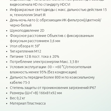
видеосигнала HD по стандарту HDCVI
Инфракрасные светодиоды с макс. дальностью действия 15
м, технология Smart IR
День-ночь Авто (с обрезающим ИК-фильтром)/цветной/
черно-белый
Шумоподавление 2D
Фокусное расстояние Объектив с фиксированным
фокусным расстоянием 3,6 мм
Угол обзора H: 59°
Тип крепления M12
Питание 12 В пост. тока ± 20%
Потребление электроэнергии Макс. 3,5 Вт
Условия эксплуатации -30 – +60 °C/относительная
влажность менее 95% (без конденсации)
Дальность передачи Более 800 м по коаксиальному
кабелю 75-3
Степень защиты от проникновения загрязнений IP67
Размеры (Ш×Г×В) 166х81х92 мм
Вес 0,2 кг
Материал Пластмасса