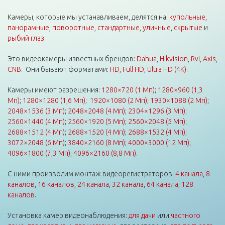
Камеры, которые мы устанавливаем, делятся на:
купольные
,
панорамные
,
поворотные
,
стандартные
,
уличные
,
скрытые
и
рыбий глаз
.
Это видеокамеры известных брендов:
Dahua
,
Hikvision
,
Rvi
,
Axis
,
CNB
. Они бывают форматами:
HD
,
Full HD
,
Ultra HD (4K)
.
Камеры имеют разрешения:
1280×720 (1 Мп)
;
1280×960 (1,3
Мп)
;
1280×1280 (1,6 Мп)
;
1920×1080 (2 Мп)
;
1930×1088 (2 Мп)
;
2048×1536 (3 Мп)
;
2048×2048 (4 Мп)
;
2304×1296 (3 Мп)
;
2560×1440 (4 Мп)
;
2560×1920 (5 Мп)
;
2560×2048 (5 Мп)
;
2688×1512 (4 Мп)
;
2688×1520 (4 Мп)
;
2688×1532 (4 Мп)
;
3072×2048 (6 Мп)
;
3840×2160 (8 Мп)
;
4000×3000 (12 Мп)
;
4096×1800 (7,3 Мп)
;
4096×2160 (8,8 Мп)
.
С ними производим монтаж видеорегистраторов:
4 канала
,
8
каналов
,
16 каналов
,
24 канала
,
32 канала
,
64 канала
,
128
каналов
.
Установка камер видеонаблюдения:
для дачи
или
частного