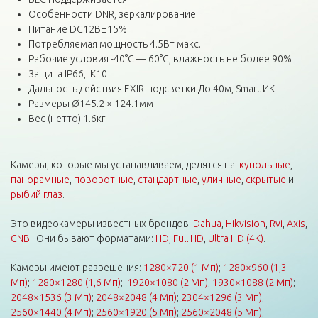
Особенности DNR, зеркалирование
Питание DC12В±15%
Потребляемая мощность 4.5Вт макс.
Рабочие условия -40°С — 60°С, влажность не более 90%
Защита IP66, IK10
Дальность действия EXIR-подсветки До 40м, Smart ИК
Размеры Ø145.2 × 124.1мм
Вес (нетто) 1.6кг
Камеры, которые мы устанавливаем, делятся на:
купольные
,
панорамные
,
поворотные
,
стандартные
,
уличные
,
скрытые
и
рыбий глаз
.
Это видеокамеры известных брендов:
Dahua
,
Hikvision
,
Rvi
,
Axis
,
CNB
. Они бывают форматами:
HD
,
Full HD
,
Ultra HD (4K)
.
Камеры имеют разрешения:
1280×720 (1 Мп)
;
1280×960 (1,3
Мп)
;
1280×1280 (1,6 Мп)
;
1920×1080 (2 Мп)
;
1930×1088 (2 Мп)
;
2048×1536 (3 Мп)
;
2048×2048 (4 Мп)
;
2304×1296 (3 Мп)
;
2560×1440 (4 Мп)
;
2560×1920 (5 Мп)
;
2560×2048 (5 Мп)
;