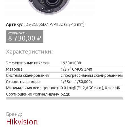
Артикул:
DS-2CE56D7T-VPIT3Z (2.8-12 mm)
8 730,00 ₽
Характеристики
Эффективные пиксели
1928×1088
Матрица
1/2.7" CMOS 2Mп
Система сканирования
с прогрессивным сканированием
Скорость затвора
1/25с ~ 1/50,000с
Минимальная освещенность
0.01лк@(F1.2,AGC вкл.), 0лк с ИК
Соотношение «сигнал-шум»
62дБ
Бренд:
Hikvision