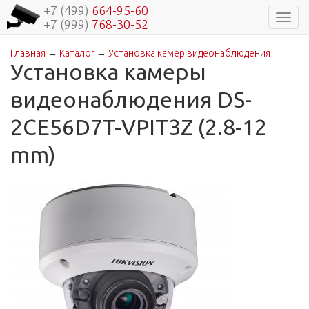
+7 (499)
664-95-60
Навиг
+7 (999)
768-30-52
Главная
→
Каталог
→
Установка камер видеонаблюдения
Вы здесь
Установка камеры
видеонаблюдения DS-
2CE56D7T-VPIT3Z (2.8-12
mm)