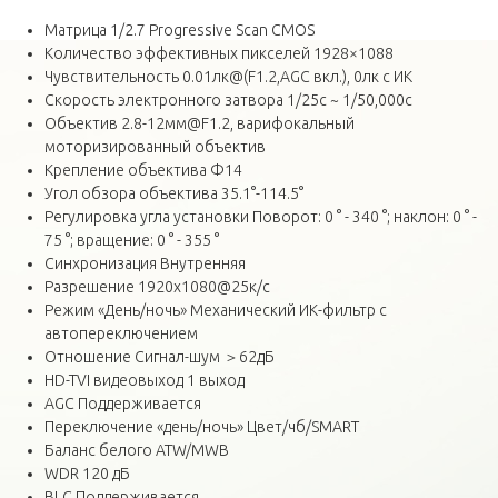
Матрица 1/2.7 Progressive Scan CMOS
Количество эффективных пикселей 1928×1088
Чувствительность 0.01лк@(F1.2,AGC вкл.), 0лк с ИК
Скорость электронного затвора 1/25с ~ 1/50,000с
Объектив 2.8-12мм@F1.2, варифокальный
моторизированный объектив
Крепление объектива Ф14
Угол обзора объектива 35.1°-114.5°
Регулировка угла установки Поворот: 0 ° - 340 °; наклон: 0 ° -
75 °; вращение: 0 ° - 355 °
Синхронизация Внутренняя
Разрешение 1920х1080@25к/с
Режим «День/ночь» Механический ИК-фильтр с
автопереключением
Отношение Сигнал-шум ＞62дБ
HD-TVI видеовыход 1 выход
AGC Поддерживается
Переключение «день/ночь» Цвет/чб/SMART
Баланс белого ATW/MWB
WDR 120 дБ
BLC Поддерживается