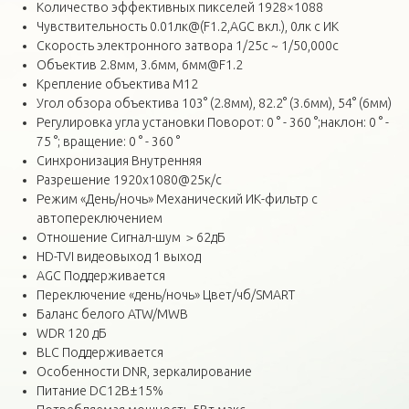
Количество эффективных пикселей 1928×1088
Чувствительность 0.01лк@(F1.2,AGC вкл.), 0лк с ИК
Скорость электронного затвора 1/25с ~ 1/50,000с
Объектив 2.8мм, 3.6мм, 6мм@F1.2
Крепление объектива М12
Угол обзора объектива 103° (2.8мм), 82.2° (3.6мм), 54° (6мм)
Регулировка угла установки Поворот: 0 ° - 360 °;наклон: 0 ° -
75 °; вращение: 0 ° - 360 °
Синхронизация Внутренняя
Разрешение 1920х1080@25к/с
Режим «День/ночь» Механический ИК-фильтр с
автопереключением
Отношение Сигнал-шум ＞62дБ
HD-TVI видеовыход 1 выход
AGC Поддерживается
Переключение «день/ночь» Цвет/чб/SMART
Баланс белого ATW/MWB
WDR 120 дБ
BLC Поддерживается
Особенности DNR, зеркалирование
Питание DC12В±15%