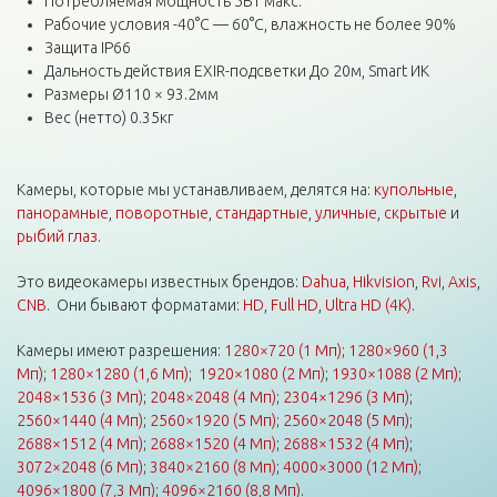
Потребляемая мощность 5Вт макс.
Рабочие условия -40°С — 60°С, влажность не более 90%
Защита IP66
Дальность действия EXIR-подсветки До 20м, Smart ИК
Размеры Ø110 × 93.2мм
Вес (нетто) 0.35кг
Камеры, которые мы устанавливаем, делятся на:
купольные
,
панорамные
,
поворотные
,
стандартные
,
уличные
,
скрытые
и
рыбий глаз
.
Это видеокамеры известных брендов:
Dahua
,
Hikvision
,
Rvi
,
Axis
,
CNB
. Они бывают форматами:
HD
,
Full HD
,
Ultra HD (4K)
.
Камеры имеют разрешения:
1280×720 (1 Мп)
;
1280×960 (1,3
Мп)
;
1280×1280 (1,6 Мп)
;
1920×1080 (2 Мп)
;
1930×1088 (2 Мп)
;
2048×1536 (3 Мп)
;
2048×2048 (4 Мп)
;
2304×1296 (3 Мп)
;
2560×1440 (4 Мп)
;
2560×1920 (5 Мп)
;
2560×2048 (5 Мп)
;
2688×1512 (4 Мп)
;
2688×1520 (4 Мп)
;
2688×1532 (4 Мп)
;
3072×2048 (6 Мп)
;
3840×2160 (8 Мп)
;
4000×3000 (12 Мп)
;
4096×1800 (7,3 Мп)
;
4096×2160 (8,8 Мп)
.