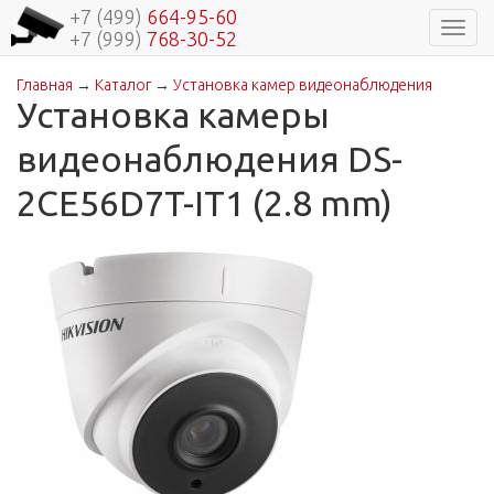
+7 (499)
664-95-60
Навиг
+7 (999)
768-30-52
Главная
→
Каталог
→
Установка камер видеонаблюдения
Вы здесь
Установка камеры
видеонаблюдения DS-
2CE56D7T-IT1 (2.8 mm)