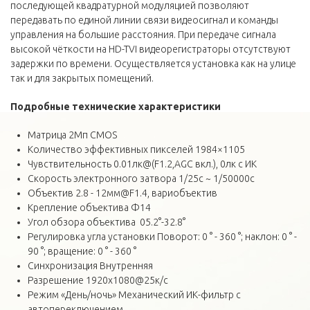
последующей квадратурной модуляцией позволяют
передавать по единой линии связи видеосигнал и команды
управления на большие расстояния. При передаче сигнала
высокой чёткости на HD-TVI видеорегистраторы отсутствуют
задержки по времени. Осуществляется установка как на улице
так и для закрытых помещений.
Подробные технические характеристики
Матрица 2Мп CMOS
Количество эффективных пикселей 1984×1105
Чувствительность 0.01лк@(F1.2,AGC вкл.), 0лк с ИК
Скорость электронного затвора 1/25с ~ 1/50000с
Объектив 2.8 - 12мм@F1.4, вариобъектив
Крепление объектива Φ14
Угол обзора объектива 05.2°-32.8°
Регулировка угла установки Поворот: 0 ° - 360 °; наклон: 0 ° -
90 °; вращение: 0 ° - 360 °
Синхронизация Внутренняя
Разрешение 1920х1080@25к/с
Режим «День/ночь» Механический ИК-фильтр с
автопереключением