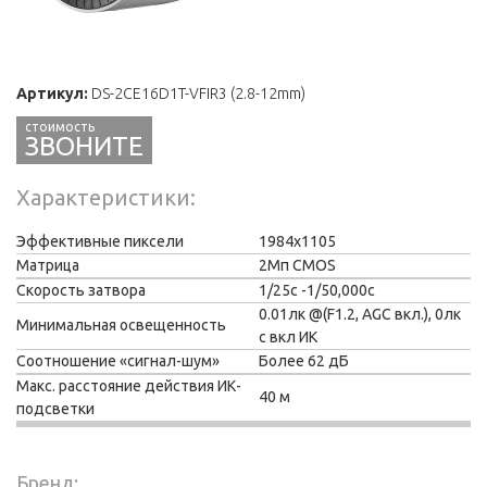
Артикул:
DS-2CE16D1T-VFIR3 (2.8-12mm)
ЗВОНИТЕ
Характеристики
Эффективные пиксели
1984х1105
Матрица
2Мп CMOS
Скорость затвора
1/25с -1/50,000с
0.01лк @(F1.2, AGC вкл.), 0лк
Минимальная освещенность
с вкл ИК
Соотношение «сигнал-шум»
Более 62 дБ
Макс. расстояние действия ИК-
40 м
подсветки
Бренд: