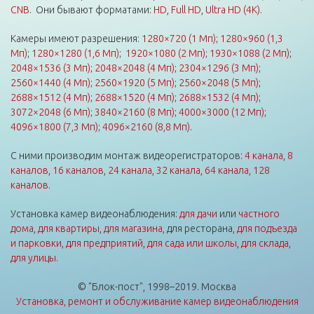
CNB
. Они бывают форматами:
HD
,
Full HD
,
Ultra HD (4K)
.
Камеры имеют разрешения:
1280×720 (1 Мп)
;
1280×960 (1,3
Мп)
;
1280×1280 (1,6 Мп)
;
1920×1080 (2 Мп)
;
1930×1088 (2 Мп)
;
2048×1536 (3 Мп)
;
2048×2048 (4 Мп)
;
2304×1296 (3 Мп)
;
2560×1440 (4 Мп)
;
2560×1920 (5 Мп)
;
2560×2048 (5 Мп)
;
2688×1512 (4 Мп)
;
2688×1520 (4 Мп)
;
2688×1532 (4 Мп)
;
3072×2048 (6 Мп)
;
3840×2160 (8 Мп)
;
4000×3000 (12 Мп)
;
4096×1800 (7,3 Мп)
;
4096×2160 (8,8 Мп)
.
С ними производим монтаж видеорегистраторов:
4 канала
,
8
каналов
,
16 каналов
,
24 канала
,
32 канала
,
64 канала
,
128
каналов
.
Установка камер видеонаблюдения:
для дачи
или
частного
дома
,
для квартиры
,
для магазина
, для ресторана,
для подъезда
и парковки
,
для предприятий
,
для сада или школы
,
для склада
,
для улицы
.
© "Блок-пост", 1998–2019. Москва
Установка, ремонт и обслуживание камер видеонаблюдения