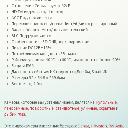
Отношение Сигнал-шум ＞62дБ
HD-TVI видеовыход 1 выход
AGC Поддерживается
Переключение «день/ночь» Цвет/чб/авто/ расширенный
Баланс белого Авто/пользовательский
BLC Поддерживается
Особенности 3D DNR, зеркалирование
Питание DC12В±15%
Потребляемая мощность 5Вт макс.
Рабочие условия -40 °C…+60 °C, влажность не более 90%
Защита IP66
Дальность действия ИК-подсветки До 40м, Smart ИК
Размеры 92 × 84.8 × 269.6мм
Вес (нетто) 1.0кг
Камеры, которые мы устанавливаем, делятся на:
купольные
,
панорамные
,
поворотные
,
стандартные
,
уличные
,
скрытые
и
рыбий глаз
.
Это видеокамеры известных брендов:
Dahua
,
Hikvision
,
Rvi
,
Axis
,