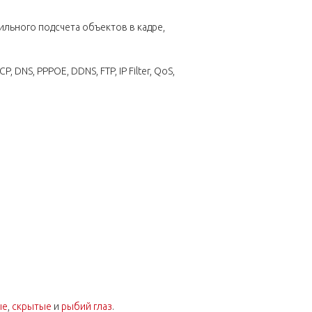
ильного подсчета объектов в кадре,
, DNS, PPPOE, DDNS, FTP, IP Filter, QoS,
ые
,
скрытые
и
рыбий глаз
.