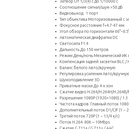
Затвор От 1/3(4) с до 1/10000 с
Соотношение сигнал/шум >50 дБ
Видеовыход 1 порт
Тип объектива Моторизованный с 
Фокусное расстояние f=4.7-47 мм
Угол обзора по горизонтали 66°~6.5
Автоматическая диафрагма DC
Светосила F1.4
Дальность До 150 метров
Режим День/ночь Механический ИК 
Компенсация задней засветки BLC / H
Баланс белого Авто/вручную
Регулировка усиления Авто/вручну
Шумоподавление 3D
Приватные маски До 4-х зон
Сжатие видео H.264/H.264H/H.264B
Разрешение 1080P (1920×1080) / 1.3 
Частота кадров Главный поток 1080P/
Дополнительный поток D1/CIF (1 ~ 25
Третий поток 720P (1 ~ 13/4 к/с)
Поток H.264: 80K～10Mbps
Сжатие G.711a / G.711u / AAC