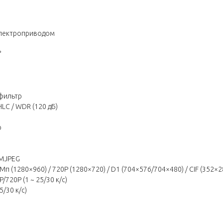
электроприводом
°
фильтр
LC / WDR (120 дБ)
ю
/MJPEG
Мп (1280×960) / 720P (1280×720) / D1 (704×576/704×480) / CIF (352×
720Р (1 ~ 25/30 к/с)
/30 к/с)