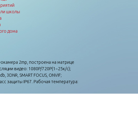
приятий
или школы
а
ы
ого дома
еокамера 2mp, построена на матрице
ляции видео: 1080P/720P(1~25к/c);
db, 3DNR, SMART FOCUS, ONVIF;
асс защиты IP67. Рабочая температура: