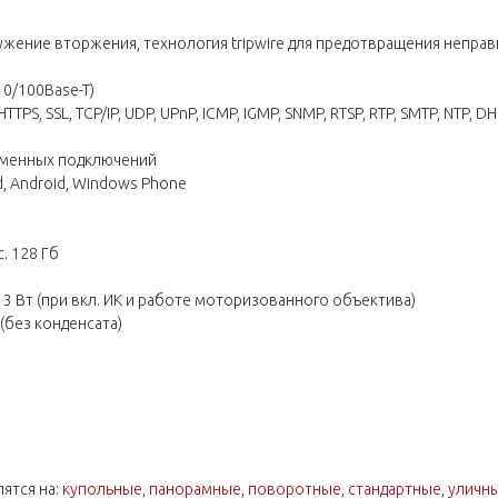
ужение вторжения, технология tripwire для предотвращения неправ
10/100Base-T)
PS, SSL, TCP/IP, UDP, UPnP, ICMP, IGMP, SNMP, RTSP, RTP, SMTP, NTP, DHCP
еменных подключений
, Android, Windows Phone
. 128 Гб
 Вт (при вкл. ИК и работе моторизованного объектива)
(без конденсата)
ятся на:
купольные
,
панорамные
,
поворотные
,
стандартные
,
уличн