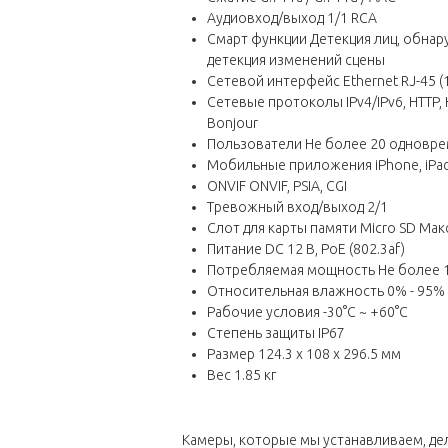
Аудиовход/выход 1/1 RCA
Смарт функции Детекция лиц, обнар
детекция изменений сцены
Сетевой интерфейс Ethernet RJ-45 (
Сетевые протоколы IPv4/IPv6, HTTP, HTT
Bonjour
Пользователи Не более 20 одновр
Мобильные приложения iPhone, iPad
ONVIF ONVIF, PSIA, CGI
Тревожный вход/выход 2/1
Слот для карты памяти Micro SD Макс
Питание DC 12 В, PoE (802.3af)
Потребляемая мощность Не более 13
Относительная влажность 0% - 95% 
Рабочие условия -30°C ~ +60°C
Степень защиты IP67
Размер 124.3 х 108 х 296.5 мм
Вес 1.85 кг
Камеры, которые мы устанавливаем, дел