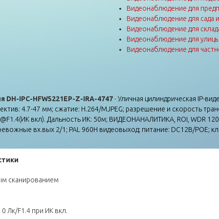
Видеонаблюдение для пред
Видеонаблюдение для сада 
Видеонаблюдение для склад
Видеонаблюдение для улиц
Видеонаблюдение для частн
 DH-IPC-HFW5221EP-Z-IRA-4747
-
Уличная цилиндрическая IP-вид
тив: 4.7-47 мм; сжатие: H.264/MJPEG; разрешение и скорость транс
лк@F1.4(ИК вкл). Дальность ИК: 50м; ВИДЕОНАНАЛИТИКА, ROI, WDR 120
 тревожные вх.вых 2/1; PAL 960H видеовыход; питание: DC12В/POE; кл
стики
ным сканированием
 0 Лк/F1.4 при ИК вкл.