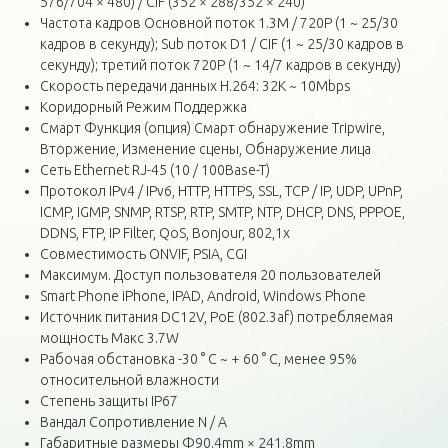
576/704 × 480) / CIF (352 × 288/352 × 240)
Частота кадров Основной поток 1.3M / 720P (1 ~ 25/30
кадров в секунду); Sub поток D1 / CIF (1 ~ 25/30 кадров в
секунду); третий поток 720P (1 ~ 14/7 кадров в секунду)
Скорость передачи данных H.264: 32K ~ 10Mbps
Коридорный Режим Поддержка
Смарт Функция (опция) Смарт обнаружение Tripwire,
Вторжение, Изменение сцены, Обнаружение лица
Сеть Ethernet RJ-45 (10 / 100Base-T)
Протокол IPv4 / IPv6, HTTP, HTTPS, SSL, TCP / IP, UDP, UPnP,
ICMP, IGMP, SNMP, RTSP, RTP, SMTP, NTP, DHCP, DNS, PPPOE,
DDNS, FTP, IP Filter, QoS, Bonjour, 802,1x
Совместимость ONVIF, PSIA, CGI
Максимум. Доступ пользователя 20 пользователей
Smart Phone iPhone, IPAD, Android, Windows Phone
Источник питания DC12V, PoE (802.3af) потребляемая
мощность Макс 3.7W
Рабочая обстановка -30 ° C ~ + 60 ° C, менее 95%
относительной влажности
Степень защиты IP67
Вандал Сопротивление N / A
Габаритные размеры Φ90.4mm × 241.8mm