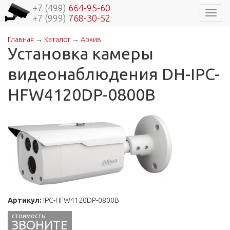
+7 (499)
664-95-60
Навиг
+7 (999)
768-30-52
Главная
→
Каталог
→
Архив
Вы здесь
Установка камеры
видеонаблюдения DH-IPC-
HFW4120DP-0800B
Артикул:
IPC-HFW4120DP-0800B
ЗВОНИТЕ