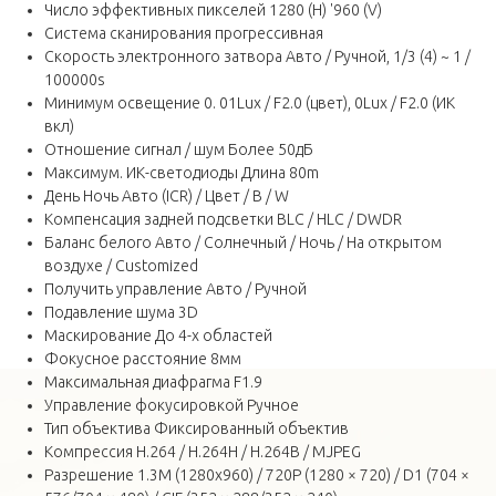
Число эффективных пикселей 1280 (H) '960 (V)
Система сканирования прогрессивная
Скорость электронного затвора Авто / Ручной, 1/3 (4) ~ 1 /
100000s
Минимум освещение 0. 01Lux / F2.0 (цвет), 0Lux / F2.0 (ИК
вкл)
Отношение сигнал / шум Более 50дБ
Максимум. ИК-светодиоды Длина 80m
День Ночь Авто (ICR) / Цвет / B / W
Компенсация задней подсветки BLC / HLC / DWDR
Баланс белого Авто / Солнечный / Ночь / На открытом
воздухе / Customized
Получить управление Авто / Ручной
Подавление шума 3D
Маскирование До 4-х областей
Фокусное расстояние 8мм
Максимальная диафрагма F1.9
Управление фокусировкой Ручное
Тип объектива Фиксированный объектив
Компрессия H.264 / H.264H / H.264B / MJPEG
Разрешение 1.3M (1280x960) / 720P (1280 × 720) / D1 (704 ×