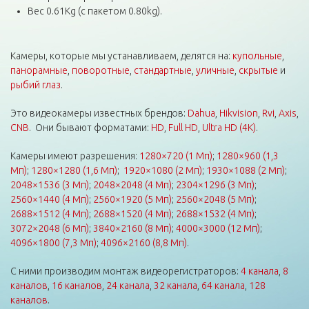
Вес 0.61Kg (с пакетом 0.80kg).
Камеры, которые мы устанавливаем, делятся на:
купольные
,
панорамные
,
поворотные
,
стандартные
,
уличные
,
скрытые
и
рыбий глаз
.
Это видеокамеры известных брендов:
Dahua
,
Hikvision
,
Rvi
,
Axis
,
CNB
. Они бывают форматами:
HD
,
Full HD
,
Ultra HD (4K)
.
Камеры имеют разрешения:
1280×720 (1 Мп)
;
1280×960 (1,3
Мп)
;
1280×1280 (1,6 Мп)
;
1920×1080 (2 Мп)
;
1930×1088 (2 Мп)
;
2048×1536 (3 Мп)
;
2048×2048 (4 Мп)
;
2304×1296 (3 Мп)
;
2560×1440 (4 Мп)
;
2560×1920 (5 Мп)
;
2560×2048 (5 Мп)
;
2688×1512 (4 Мп)
;
2688×1520 (4 Мп)
;
2688×1532 (4 Мп)
;
3072×2048 (6 Мп)
;
3840×2160 (8 Мп)
;
4000×3000 (12 Мп)
;
4096×1800 (7,3 Мп)
;
4096×2160 (8,8 Мп)
.
С ними производим монтаж видеорегистраторов:
4 канала
,
8
каналов
,
16 каналов
,
24 канала
,
32 канала
,
64 канала
,
128
каналов
.