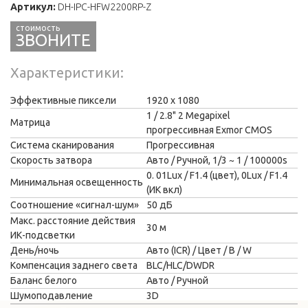
Артикул:
DH-IPC-HFW2200RP-Z
ЗВОНИТЕ
Характеристики
Эффективные пиксели
1920 х 1080
1 / 2.8" 2 Megapixel
Матрица
прогрессивная Exmor CMOS
Система сканирования
Прогрессивная
Скорость затвора
Авто / Ручной, 1/3 ~ 1 / 100000s
0. 01Lux / F1.4 (цвет), 0Lux / F1.4
Минимальная освещенность
(ИК вкл)
Соотношение «сигнал-шум»
50 дБ
Макс. расстояние действия
30 м
ИК-подсветки
День/ночь
Авто (ICR) / Цвет / B / W
Компенсация заднего света
BLC/HLC/DWDR
Баланс белого
Авто / Ручной
Шумоподавление
3D