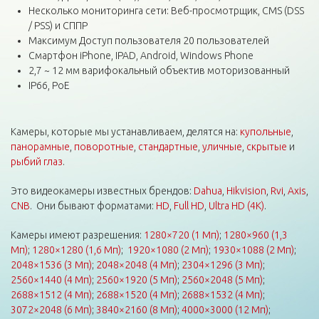
Несколько мониторинга сети: Веб-просмотрщик, CMS (DSS
/ PSS) и СППР
Максимум Доступ пользователя 20 пользователей
Смартфон iPhone, IPAD, Android, Windows Phone
2,7 ~ 12 мм варифокальный объектив моторизованный
IP66, PoE
Камеры, которые мы устанавливаем, делятся на:
купольные
,
панорамные
,
поворотные
,
стандартные
,
уличные
,
скрытые
и
рыбий глаз
.
Это видеокамеры известных брендов:
Dahua
,
Hikvision
,
Rvi
,
Axis
,
CNB
. Они бывают форматами:
HD
,
Full HD
,
Ultra HD (4K)
.
Камеры имеют разрешения:
1280×720 (1 Мп)
;
1280×960 (1,3
Мп)
;
1280×1280 (1,6 Мп)
;
1920×1080 (2 Мп)
;
1930×1088 (2 Мп)
;
2048×1536 (3 Мп)
;
2048×2048 (4 Мп)
;
2304×1296 (3 Мп)
;
2560×1440 (4 Мп)
;
2560×1920 (5 Мп)
;
2560×2048 (5 Мп)
;
2688×1512 (4 Мп)
;
2688×1520 (4 Мп)
;
2688×1532 (4 Мп)
;
3072×2048 (6 Мп)
;
3840×2160 (8 Мп)
;
4000×3000 (12 Мп)
;