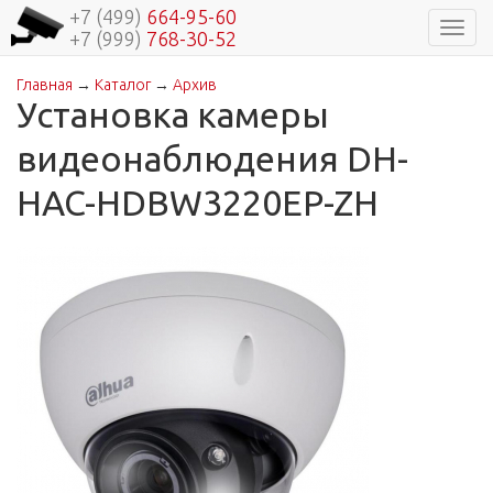
+7 (499)
664-95-60
Навиг
+7 (999)
768-30-52
Главная
→
Каталог
→
Архив
Вы здесь
Установка камеры
видеонаблюдения DH-
HAC-HDBW3220EP-ZH