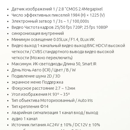
Датчик изображений 1 / 2.8 "CMOS 2.4Megapixel
Число эффективных пикселей 1984 (H) × 1225 (V)
Электронный затвор 1 / 3s ~ 1 / 100,000s
Видео Частота кадров 25/50 fps 720P; 25 fps 1080P
синхронизация внутренний
Минимум освещение 0.05Lux / F1.4, 0Lux ИК
Видео выход 1-канальный видео выход BNC HDCVI высокой
четкости / CVBS стандартного вывода видео высокой
четкости (Можно переключить)
Максимум. ИК-светодиоды Длина 50, Smart IR
День Ночь Авто (ICR) / Цвет / B / W
Подавление шума 2D / 3D
экранное меню Поддержка
Фокусное расстояние 2.7 ~ 12мм
Угол изображения H: 93º ~ 35º
Тип объектива Моторизованный / Auto Iris
Тип крепления Φ14
Аварийная сигнализация 1 канал вход / выход
аудио 1 канал
Источник питания AC24V ± 10% / DC12V ± 10%