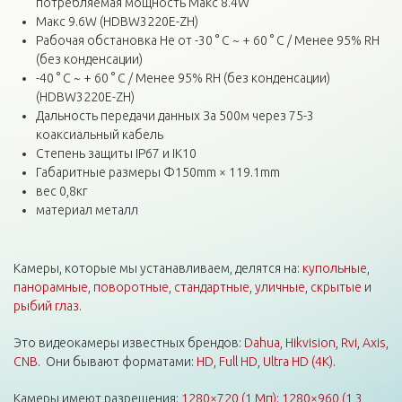
потребляемая мощность Макс 8.4W
Макс 9.6W (HDBW3220E-ZH)
Рабочая обстановка Не от -30 ° C ~ + 60 ° C / Менее 95% RH
(без конденсации)
-40 ° C ~ + 60 ° C / Менее 95% RH (без конденсации)
(HDBW3220E-ZH)
Дальность передачи данных За 500м через 75-3
коаксиальный кабель
Степень защиты IP67 и IK10
Габаритные размеры Φ150mm × 119.1mm
вес 0,8кг
материал металл
Камеры, которые мы устанавливаем, делятся на:
купольные
,
панорамные
,
поворотные
,
стандартные
,
уличные
,
скрытые
и
рыбий глаз
.
Это видеокамеры известных брендов:
Dahua
,
Hikvision
,
Rvi
,
Axis
,
CNB
. Они бывают форматами:
HD
,
Full HD
,
Ultra HD (4K)
.
Камеры имеют разрешения:
1280×720 (1 Мп)
;
1280×960 (1,3