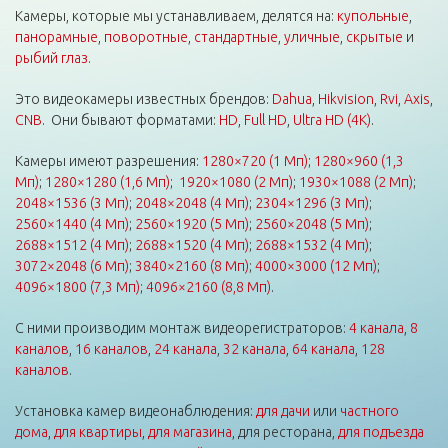
Камеры, которые мы устанавливаем, делятся на:
купольные
,
панорамные
,
поворотные
,
стандартные
,
уличные
,
скрытые
и
рыбий глаз
.
Это видеокамеры известных брендов:
Dahua
,
Hikvision
,
Rvi
,
Axis
,
CNB
. Они бывают форматами:
HD
,
Full HD
,
Ultra HD (4K)
.
Камеры имеют разрешения:
1280×720 (1 Мп)
;
1280×960 (1,3
Мп)
;
1280×1280 (1,6 Мп)
;
1920×1080 (2 Мп)
;
1930×1088 (2 Мп)
;
2048×1536 (3 Мп)
;
2048×2048 (4 Мп)
;
2304×1296 (3 Мп)
;
2560×1440 (4 Мп)
;
2560×1920 (5 Мп)
;
2560×2048 (5 Мп)
;
2688×1512 (4 Мп)
;
2688×1520 (4 Мп)
;
2688×1532 (4 Мп)
;
3072×2048 (6 Мп)
;
3840×2160 (8 Мп)
;
4000×3000 (12 Мп)
;
4096×1800 (7,3 Мп)
;
4096×2160 (8,8 Мп)
.
С ними производим монтаж видеорегистраторов:
4 канала
,
8
каналов
,
16 каналов
,
24 канала
,
32 канала
,
64 канала
,
128
каналов
.
Установка камер видеонаблюдения:
для дачи
или
частного
дома
,
для квартиры
,
для магазина
, для ресторана,
для подъезда