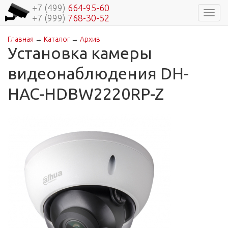
+7 (499)
664-95-60
Навиг
+7 (999)
768-30-52
Главная
→
Каталог
→
Архив
Вы здесь
Установка камеры
видеонаблюдения DH-
HAC-HDBW2220RP-Z