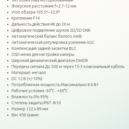
Тип объектива моторизованный
Фокусное расстояние f=2.7-12 мм
Угол обзора 105.5º~32.9º
Крепление F14
Дальность действия ИК до 30 м
Цифровое подавление шумов 2D/3D DNR
Автоматический баланс белого AWB
Автоматическая регулировка усиления AGC
Компенсация задней засветки BLC
OSD меню для настройки камеры
Широкий динамический диапазон DWDR
Передача сигнала До 500 м через 75-3 коаксиальный кабель
Материал: металл
DC 12 В (+/-10%)
Потребляемая мощность Максимально 8.6 Вт
Рабочие условия -30°C...+60°C
Влажность 0%-95%
Степень защиты IP67. IK10
Размер 122 х 89 мм
Вес 450 грамм