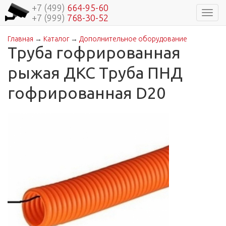
+7 (499)
664-95-60
Навиг
+7 (999)
768-30-52
Главная
→
Каталог
→
Дополнительное оборудование
Вы здесь
Труба гофрированная
рыжая ДКС Труба ПНД
гофрированная D20