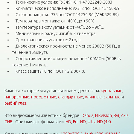
Технические условия: ТУ3491-011-47022248-2003.
Климатическое исполнение: УХЛ 2 по ГОСТ 15150-69.
Степень защиты: IP55 по ГОСТ 14254-96 (МЭК529-89).
Температура монтажа: от -40°С до +90°С.
Температура эксплуатации: от -40°С до +90°С.
Минимальный радиус изгиба: 3 диаметра.
Срок хранения в упаковке: 2 года.
Диэлектрическая прочность: не менее 2000В (50 Гц, в
течение 15минут).
Сопротивление изоляции: не менее 100МОм (500В, в
течение 1 минуты.
Класс защиты: 0 по ГОСТ 12.2.007.0.
Камеры, которые мы устанавливаем, делятся на:
купольные
,
панорамные
,
поворотные
,
стандартные
,
уличные
,
скрытые
и
рыбий глаз
.
Это видеокамеры известных брендов:
Dahua
,
Hikvision
,
Rvi
,
Axis
,
CNB
. Они бывают форматами:
HD
,
Full HD
,
Ultra HD (4K)
.
Камеры имеют разрешения:
1280×720 (1 Мп)
;
1280×960 (1,3