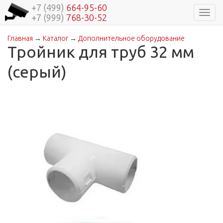
+7 (499)
664-95-60
Навиг
+7 (999)
768-30-52
Главная
→
Каталог
→
Дополнительное оборудование
Вы здесь
Тройник для труб 32 мм
(серый)