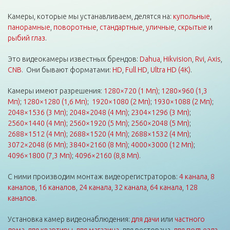
Камеры, которые мы устанавливаем, делятся на:
купольные
,
панорамные
,
поворотные
,
стандартные
,
уличные
,
скрытые
и
рыбий глаз
.
Это видеокамеры известных брендов:
Dahua
,
Hikvision
,
Rvi
,
Axis
,
CNB
. Они бывают форматами:
HD
,
Full HD
,
Ultra HD (4K)
.
Камеры имеют разрешения:
1280×720 (1 Мп)
;
1280×960 (1,3
Мп)
;
1280×1280 (1,6 Мп)
;
1920×1080 (2 Мп)
;
1930×1088 (2 Мп)
;
2048×1536 (3 Мп)
;
2048×2048 (4 Мп)
;
2304×1296 (3 Мп)
;
2560×1440 (4 Мп)
;
2560×1920 (5 Мп)
;
2560×2048 (5 Мп)
;
2688×1512 (4 Мп)
;
2688×1520 (4 Мп)
;
2688×1532 (4 Мп)
;
3072×2048 (6 Мп)
;
3840×2160 (8 Мп)
;
4000×3000 (12 Мп)
;
4096×1800 (7,3 Мп)
;
4096×2160 (8,8 Мп)
.
С ними производим монтаж видеорегистраторов:
4 канала
,
8
каналов
,
16 каналов
,
24 канала
,
32 канала
,
64 канала
,
128
каналов
.
Установка камер видеонаблюдения:
для дачи
или
частного
дома
,
для квартиры
,
для магазина
, для ресторана,
для подъезда