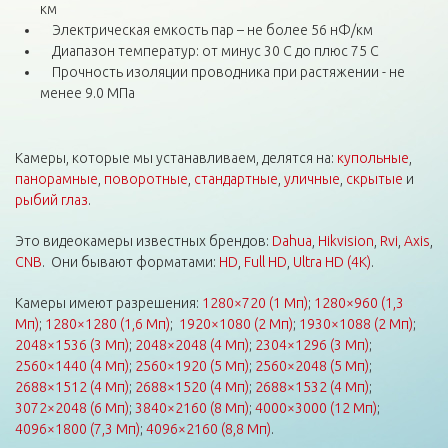
км
Электрическая емкость пар – не более 56 нФ/км
Диапазон температур: от минус 30 С до плюс 75 C
Прочность изоляции проводника при растяжении - не
менее 9.0 МПа
Камеры, которые мы устанавливаем, делятся на:
купольные
,
панорамные
,
поворотные
,
стандартные
,
уличные
,
скрытые
и
рыбий глаз
.
Это видеокамеры известных брендов:
Dahua
,
Hikvision
,
Rvi
,
Axis
,
CNB
. Они бывают форматами:
HD
,
Full HD
,
Ultra HD (4K)
.
Камеры имеют разрешения:
1280×720 (1 Мп)
;
1280×960 (1,3
Мп)
;
1280×1280 (1,6 Мп)
;
1920×1080 (2 Мп)
;
1930×1088 (2 Мп)
;
2048×1536 (3 Мп)
;
2048×2048 (4 Мп)
;
2304×1296 (3 Мп)
;
2560×1440 (4 Мп)
;
2560×1920 (5 Мп)
;
2560×2048 (5 Мп)
;
2688×1512 (4 Мп)
;
2688×1520 (4 Мп)
;
2688×1532 (4 Мп)
;
3072×2048 (6 Мп)
;
3840×2160 (8 Мп)
;
4000×3000 (12 Мп)
;
4096×1800 (7,3 Мп)
;
4096×2160 (8,8 Мп)
.