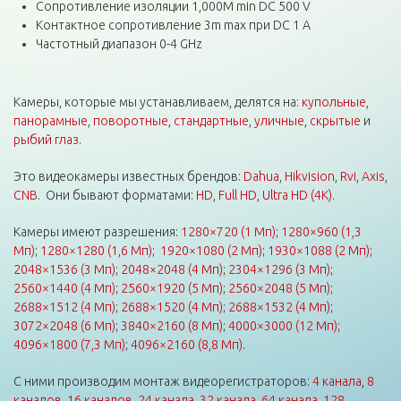
Сопротивление изоляции 1,000M min DC 500 V
Контактное сопротивление 3m max при DC 1 A
Частотный диапазон 0-4 GHz
Камеры, которые мы устанавливаем, делятся на:
купольные
,
панорамные
,
поворотные
,
стандартные
,
уличные
,
скрытые
и
рыбий глаз
.
Это видеокамеры известных брендов:
Dahua
,
Hikvision
,
Rvi
,
Axis
,
CNB
. Они бывают форматами:
HD
,
Full HD
,
Ultra HD (4K)
.
Камеры имеют разрешения:
1280×720 (1 Мп)
;
1280×960 (1,3
Мп)
;
1280×1280 (1,6 Мп)
;
1920×1080 (2 Мп)
;
1930×1088 (2 Мп)
;
2048×1536 (3 Мп)
;
2048×2048 (4 Мп)
;
2304×1296 (3 Мп)
;
2560×1440 (4 Мп)
;
2560×1920 (5 Мп)
;
2560×2048 (5 Мп)
;
2688×1512 (4 Мп)
;
2688×1520 (4 Мп)
;
2688×1532 (4 Мп)
;
3072×2048 (6 Мп)
;
3840×2160 (8 Мп)
;
4000×3000 (12 Мп)
;
4096×1800 (7,3 Мп)
;
4096×2160 (8,8 Мп)
.
С ними производим монтаж видеорегистраторов:
4 канала
,
8
каналов
,
16 каналов
,
24 канала
,
32 канала
,
64 канала
,
128