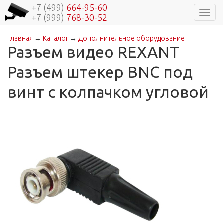
+7 (499)
664-95-60
Навиг
+7 (999)
768-30-52
Главная
→
Каталог
→
Дополнительное оборудование
Вы здесь
Разъем видео REXANT
Разъем штекер BNC под
винт с колпачком угловой