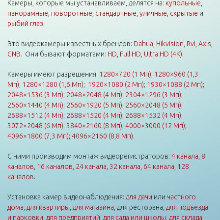
Камеры, которые мы устанавливаем, делятся на:
купольные
,
панорамные
,
поворотные
,
стандартные
,
уличные
,
скрытые
и
рыбий глаз
.
Это видеокамеры известных брендов:
Dahua
,
Hikvision
,
Rvi
,
Axis
,
CNB
. Они бывают форматами:
HD
,
Full HD
,
Ultra HD (4K)
.
Камеры имеют разрешения:
1280×720 (1 Мп)
;
1280×960 (1,3
Мп)
;
1280×1280 (1,6 Мп)
;
1920×1080 (2 Мп)
;
1930×1088 (2 Мп)
;
2048×1536 (3 Мп)
;
2048×2048 (4 Мп)
;
2304×1296 (3 Мп)
;
2560×1440 (4 Мп)
;
2560×1920 (5 Мп)
;
2560×2048 (5 Мп)
;
2688×1512 (4 Мп)
;
2688×1520 (4 Мп)
;
2688×1532 (4 Мп)
;
3072×2048 (6 Мп)
;
3840×2160 (8 Мп)
;
4000×3000 (12 Мп)
;
4096×1800 (7,3 Мп)
;
4096×2160 (8,8 Мп)
.
С ними производим монтаж видеорегистраторов:
4 канала
,
8
каналов
,
16 каналов
,
24 канала
,
32 канала
,
64 канала
,
128
каналов
.
Установка камер видеонаблюдения:
для дачи
или
частного
дома
,
для квартиры
,
для магазина
, для ресторана,
для подъезда
и парковки
,
для предприятий
,
для сада или школы
,
для склада
,