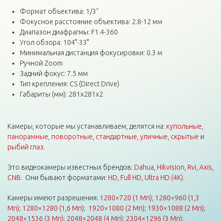
Формат объектива: 1/3"
Фокусное расстояние объектива: 2.8-12 мм
Диапазон диафрагмы: F1.4-360
Угол обзора: 104°-33°
Минимальная дистанция фокусировки: 0.3 м
Ручной Zoom
Задний фокус: 7.5 мм
Тип крепления: CS (Direct Drive)
Габариты (мм): 281x281x2
Камеры, которые мы устанавливаем, делятся на:
купольные
,
панорамные
,
поворотные
,
стандартные
,
уличные
,
скрытые
и
рыбий глаз
.
Это видеокамеры известных брендов:
Dahua
,
Hikvision
,
Rvi
,
Axis
,
CNB
. Они бывают форматами:
HD
,
Full HD
,
Ultra HD (4K)
.
Камеры имеют разрешения:
1280×720 (1 Мп)
;
1280×960 (1,3
Мп)
;
1280×1280 (1,6 Мп)
;
1920×1080 (2 Мп)
;
1930×1088 (2 Мп)
;
2048×1536 (3 Мп)
;
2048×2048 (4 Мп)
;
2304×1296 (3 Мп)
;