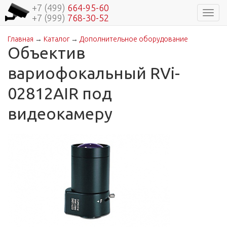
+7 (499)
664-95-60
Навиг
+7 (999)
768-30-52
Главная
→
Каталог
→
Дополнительное оборудование
Вы здесь
Объектив
вариофокальный RVi-
02812AIR под
видеокамеру