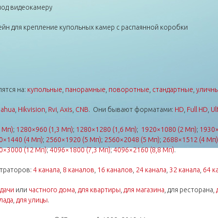
под видеокамеру
йн для крепление купольных камер с распаянной коробки
ятся на:
купольные
,
панорамные
,
поворотные
,
стандартные
,
уличн
ahua
,
Hikvision
,
Rvi
,
Axis
,
CNB
. Они бывают форматами:
HD
,
Full HD
,
Ul
 Мп)
;
1280×960 (1,3 Мп)
;
1280×1280 (1,6 Мп)
;
1920×1080 (2 Мп)
;
1930×
0×1440 (4 Мп)
;
2560×1920 (5 Мп)
;
2560×2048 (5 Мп)
;
2688×1512 (4 Мп)
0×3000 (12 Мп)
;
4096×1800 (7,3 Мп)
;
4096×2160 (8,8 Мп)
.
траторов:
4 канала
,
8 каналов
,
16 каналов
,
24 канала
,
32 канала
,
64 к
 дачи
или
частного дома
,
для квартиры
,
для магазина
, для ресторана,
лада
,
для улицы
.