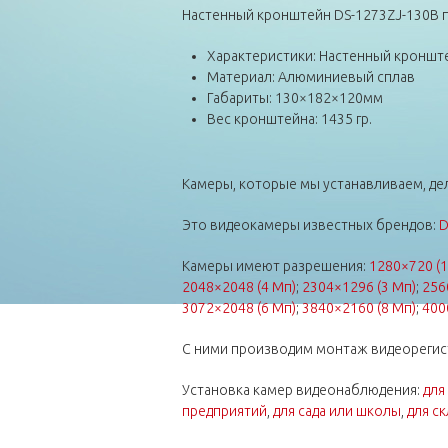
Настенный кронштейн DS-1273ZJ-130B 
Характеристики: Настенный кронште
Материал: Алюминиевый сплав
Габариты: 130×182×120мм
Вес кронштейна: 1435 гр.
Камеры, которые мы устанавливаем, дел
Это видеокамеры известных брендов:
D
Камеры имеют разрешения:
1280×720 (1
2048×2048 (4 Мп)
;
2304×1296 (3 Мп)
;
256
3072×2048 (6 Мп)
;
3840×2160 (8 Мп)
;
400
С ними производим монтаж видеорегис
Установка камер видеонаблюдения:
для
предприятий
,
для сада или школы
,
для ск