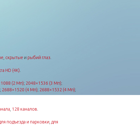
ые
,
скрытые
и
рыбий глаз
.
tra HD (4K)
.
1088 (2 Мп)
;
2048×1536 (3 Мп)
;
;
2688×1520 (4 Мп)
;
2688×1532 (4 Мп)
;
анала
,
128 каналов
.
для подъезда и парковки
,
для