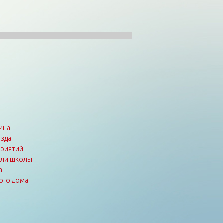
ина
зда
приятий
или школы
а
ого дома