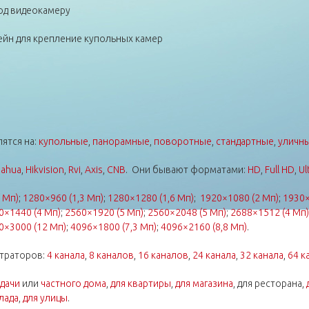
од видеокамеру
ейн для крепление купольных камер
ятся на:
купольные
,
панорамные
,
поворотные
,
стандартные
,
уличн
ahua
,
Hikvision
,
Rvi
,
Axis
,
CNB
. Они бывают форматами:
HD
,
Full HD
,
Ul
 Мп)
;
1280×960 (1,3 Мп)
;
1280×1280 (1,6 Мп)
;
1920×1080 (2 Мп)
;
1930×
0×1440 (4 Мп)
;
2560×1920 (5 Мп)
;
2560×2048 (5 Мп)
;
2688×1512 (4 Мп)
0×3000 (12 Мп)
;
4096×1800 (7,3 Мп)
;
4096×2160 (8,8 Мп)
.
траторов:
4 канала
,
8 каналов
,
16 каналов
,
24 канала
,
32 канала
,
64 к
 дачи
или
частного дома
,
для квартиры
,
для магазина
, для ресторана,
лада
,
для улицы
.