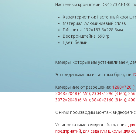
Настенный кронштейн DS-1273ZJ-130 п
Характеристики: Настенный кроншт
Материал: Алюминиевый сплав
Габариты: 132×183.5×228.5мм
Вес кронштейна: 690 гр.
Цвет: белый..
Камеры, которые мы устанавливаем, дел
Это видеокамеры известных брендов:
D
Камеры имеют разрешения:
1280×720 (1
2048×2048 (4 Мп)
;
2304×1296 (3 Мп)
;
256
3072×2048 (6 Мп)
;
3840×2160 (8 Мп)
;
400
С ними производим монтаж видеорегис
Установка камер видеонаблюдения:
для
предприятий
,
для сада или школы
,
для ск