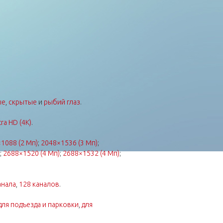
ые
,
скрытые
и
рыбий глаз
.
tra HD (4K)
.
1088 (2 Мп)
;
2048×1536 (3 Мп)
;
;
2688×1520 (4 Мп)
;
2688×1532 (4 Мп)
;
анала
,
128 каналов
.
для подъезда и парковки
,
для