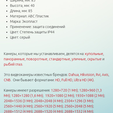
Ширина, мм: 85
Высота, мм: 40
Длина, мм: 85
Материал: АВС Пластик
Марка: Экопласт
Применение: защита соединений
Цвет: Степень защиты IP44
Цвет: серый
Камеры, которые мы устанавливаем, делятся на:
купольные
,
панорамные
,
поворотные
,
стандартные
,
уличные
,
скрытые
и
рыбий глаз
.
Это видеокамеры известных брендов:
Dahua
,
Hikvision
,
Rvi
,
Axis
,
CNB
. Они бывают форматами:
HD
,
Full HD
,
Ultra HD (4K)
.
Камеры имеют разрешения:
1280×720 (1 Мп)
;
1280×960 (1,3
Мп)
;
1280×1280 (1,6 Мп)
;
1920×1080 (2 Мп)
;
1930×1088 (2 Мп)
;
2048×1536 (3 Мп)
;
2048×2048 (4 Мп)
;
2304×1296 (3 Мп)
;
2560×1440 (4 Мп)
;
2560×1920 (5 Мп)
;
2560×2048 (5 Мп)
;
2688×1512 (4 Мп)
;
2688×1520 (4 Мп)
;
2688×1532 (4 Мп)
;