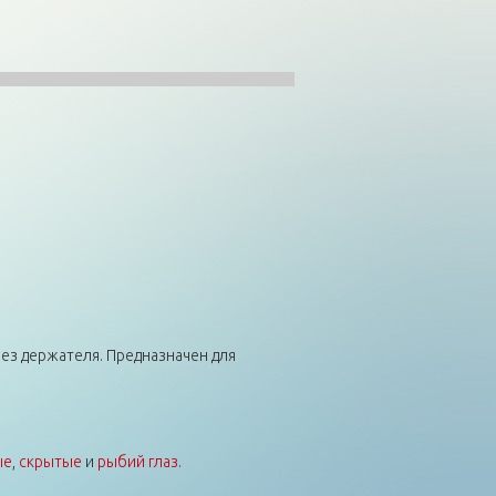
ез держателя. Предназначен для
ые
,
скрытые
и
рыбий глаз
.