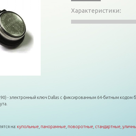
Характеристики
0) - электронный ключ Dallas с фиксированным 64-битным кодом б
ута.
ятся на:
купольные
,
панорамные
,
поворотные
,
стандартные
,
уличн