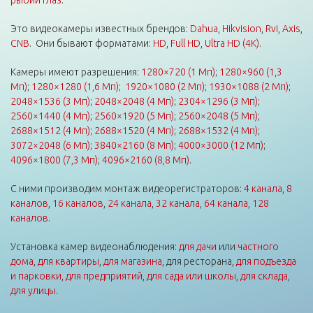
Это видеокамеры известных брендов:
Dahua
,
Hikvision
,
Rvi
,
Axis
,
CNB
. Они бывают форматами:
HD
,
Full HD
,
Ultra HD (4K)
.
Камеры имеют разрешения:
1280×720 (1 Мп)
;
1280×960 (1,3
Мп)
;
1280×1280 (1,6 Мп)
;
1920×1080 (2 Мп)
;
1930×1088 (2 Мп)
;
2048×1536 (3 Мп)
;
2048×2048 (4 Мп)
;
2304×1296 (3 Мп)
;
2560×1440 (4 Мп)
;
2560×1920 (5 Мп)
;
2560×2048 (5 Мп)
;
2688×1512 (4 Мп)
;
2688×1520 (4 Мп)
;
2688×1532 (4 Мп)
;
3072×2048 (6 Мп)
;
3840×2160 (8 Мп)
;
4000×3000 (12 Мп)
;
4096×1800 (7,3 Мп)
;
4096×2160 (8,8 Мп)
.
С ними производим монтаж видеорегистраторов:
4 канала
,
8
каналов
,
16 каналов
,
24 канала
,
32 канала
,
64 канала
,
128
каналов
.
Установка камер видеонаблюдения:
для дачи
или
частного
дома
,
для квартиры
,
для магазина
, для ресторана,
для подъезда
и парковки
,
для предприятий
,
для сада или школы
,
для склада
,
для улицы
.