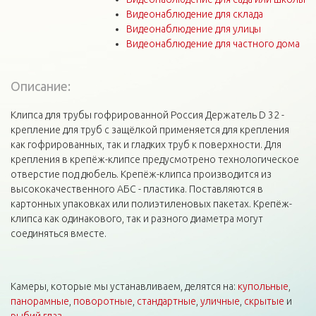
Видеонаблюдение для склада
Видеонаблюдение для улицы
Видеонаблюдение для частного дома
Описание:
Клипса для трубы гофрированной Россия Держатель D 32 -
крепление для труб с защёлкой применяется для крепления
как гофрированных, так и гладких труб к поверхности. Для
крепления в крепёж-клипсе предусмотрено технологическое
отверстие под дюбель. Крепёж-клипса производится из
высококачественного АБС - пластика. Поставляются в
картонных упаковках или полиэтиленовых пакетах. Крепёж-
клипса как одинакового, так и разного диаметра могут
соединяться вместе.
Камеры, которые мы устанавливаем, делятся на:
купольные
,
панорамные
,
поворотные
,
стандартные
,
уличные
,
скрытые
и
рыбий глаз
.