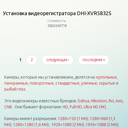
Установка видеорегистратора DHI-XVR5832S
звоните
Страницы
1
2
следующая ›
последняя »
Камеры, которые мы устанавливаем, делятся на:
купольные
,
панорамные
,
поворотные
,
стандартные
,
уличные
,
скрытые
и
рыбий глаз
.
Это видеокамеры известных брендов:
Dahua
,
Hikvision
,
Rvi
,
Axis
,
CNB
. Они бывают форматами:
HD
,
Full HD
,
Ultra HD (4K)
.
Камеры имеют разрешения:
1280×720 (1 Мп)
;
1280×960 (1,3
Мп)
;
1280×1280 (1,6 Мп)
;
1920×1080 (2 Мп)
;
1930×1088 (2 Мп)
;