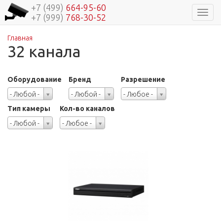
+7 (499)
664-95-60
Навиг
+7 (999)
768-30-52
Главная
Вы здесь
32 канала
Оборудование
Бренд
Разрешение
Оборудование
Бренд
Разрешение
- Любой -
- Любой -
- Любое -
Тип камеры
Кол-во каналов
Тип
Кол-
- Любой -
- Любое -
камеры
во
каналов