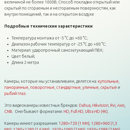
величиной не более 1000В; Способ покладки открытый или
скрытый по сгораемым и несгораемым поверхностям, как
внутри помещений, так и на открытом воздухе
Подробные технические
характеристики
Температура монтажа от -5 °C до +60 °C;
Диапазон рабочих температур от -25 °C до +60 °C;
Материал: ударопрочный самозатухающий ПВХ;
Цвет белый;
Длина 2 метра
Камеры, которые мы устанавливаем, делятся на:
купольные
,
панорамные
,
поворотные
,
стандартные
,
уличные
,
скрытые
и
рыбий глаз
.
Это видеокамеры известных брендов:
Dahua
,
Hikvision
,
Rvi
,
Axis
,
CNB
. Они бывают форматами:
HD
,
Full HD
,
Ultra HD (4K)
.
Камеры имеют разрешения:
1280×720 (1 Мп)
;
1280×960 (1,3
Мп)
;
1280×1280 (1,6 Мп)
;
1920×1080 (2 Мп)
;
1930×1088 (2 Мп)
;