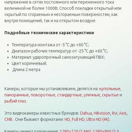
напряжение в сетях постоянного или переменного тока
величиной не более 1000В; Способ покладки открытый или
скрытый по сгораемым и несгораемым поверхностям, как
внутри помещений, так и на открытом воздухе
Подробные технические
характеристики
Температура монтажа от -5 °C до +60 °C;
Диапазон рабочих температур от -25 °C до +60 °C;
Материал: ударопрочный самозатухающий ПВХ;
Цвет коричневый;
Длина 2 метра
Камеры, которые мы устанавливаем, делятся на:
купольные
,
панорамные
,
поворотные
,
стандартные
,
уличные
,
скрытые
и
рыбий глаз
.
Это видеокамеры известных брендов:
Dahua
,
Hikvision
,
Rvi
,
Axis
,
CNB
. Они бывают форматами:
HD
,
Full HD
,
Ultra HD (4K)
.
Камеры имеют разрешения:
1280×720 (1 Мп)
;
1280×960 (1,3