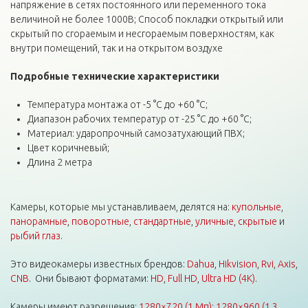
напряжение в сетях постоянного или переменного тока
величиной не более 1000В; Способ покладки открытый или
скрытый по сгораемым и несгораемым поверхностям, как
внутри помещений, так и на открытом воздухе
Подробные технические
характеристики
Температура монтажа от -5 °C до +60 °C;
Диапазон рабочих температур от -25 °C до +60 °C;
Материал: ударопрочный самозатухающий ПВХ;
Цвет коричневый;
Длина 2 метра
Камеры, которые мы устанавливаем, делятся на:
купольные
,
панорамные
,
поворотные
,
стандартные
,
уличные
,
скрытые
и
рыбий глаз
.
Это видеокамеры известных брендов:
Dahua
,
Hikvision
,
Rvi
,
Axis
,
CNB
. Они бывают форматами:
HD
,
Full HD
,
Ultra HD (4K)
.
Камеры имеют разрешения:
1280×720 (1 Мп)
;
1280×960 (1,3