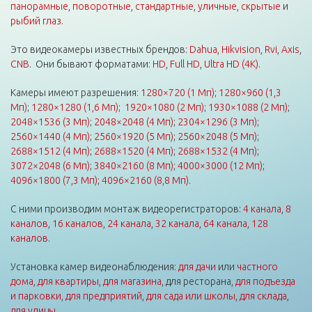
панорамные
,
поворотные
,
стандартные
,
уличные
,
скрытые
и
рыбий глаз
.
Это видеокамеры известных брендов:
Dahua
,
Hikvision
,
Rvi
,
Axis
,
CNB
. Они бывают форматами:
HD
,
Full HD
,
Ultra HD (4K)
.
Камеры имеют разрешения:
1280×720 (1 Мп)
;
1280×960 (1,3
Мп)
;
1280×1280 (1,6 Мп)
;
1920×1080 (2 Мп)
;
1930×1088 (2 Мп)
;
2048×1536 (3 Мп)
;
2048×2048 (4 Мп)
;
2304×1296 (3 Мп)
;
2560×1440 (4 Мп)
;
2560×1920 (5 Мп)
;
2560×2048 (5 Мп)
;
2688×1512 (4 Мп)
;
2688×1520 (4 Мп)
;
2688×1532 (4 Мп)
;
3072×2048 (6 Мп)
;
3840×2160 (8 Мп)
;
4000×3000 (12 Мп)
;
4096×1800 (7,3 Мп)
;
4096×2160 (8,8 Мп)
.
С ними производим монтаж видеорегистраторов:
4 канала
,
8
каналов
,
16 каналов
,
24 канала
,
32 канала
,
64 канала
,
128
каналов
.
Установка камер видеонаблюдения:
для дачи
или
частного
дома
,
для квартиры
,
для магазина
, для ресторана,
для подъезда
и парковки
,
для предприятий
,
для сада или школы
,
для склада
,
для улицы
.